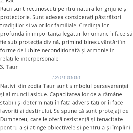
2. Rac
Racii sunt recunoscuți pentru natura lor grijulie și
protectorie. Sunt adesea considerați păstrătorii
tradițiilor și valorilor familiale. Credința lor
profundă în importanța legăturilor umane îi face să
fie sub protecția divină, primind binecuvântări în
forme de iubire necondiționată și armonie în
relațiile interpersonale.
3. Taur
Nativii din zodia Taur sunt simbolul perseverenței
și al muncii asidue. Capacitatea lor de a rămâne
stabili și determinați în fața adversităților îi face
favoriți ai destinului. Se spune că sunt protejați de
Dumnezeu, care le oferă rezistență și tenacitate
pentru a-și atinge obiectivele și pentru a-și împlini