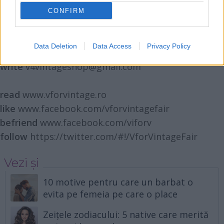
CONFIRM
V for VINTAGE is
Laura Calin
Data Deletion
Data Access
Privacy Policy
call
0723.636.276
write
v4vintageshop@gmail.com
read
www.vforvintage.ro
like
www.facebook.com/vforvintagefair
befriend
www.facebook.com/viforv
follow
https://twitter.com/#!/VforVintageFair
Vezi și
10 motive pentru care un barbat o
evita pe femeia pe care o place
Zeițele zodiacului: 5 native care merită