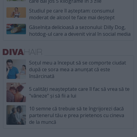
care dai jos 5 kilograme în 3 zile
Studiul pe care îl așteptam: consumul
moderat de alcool te face mai deștept
Găselnița delicioasă a sezonului: Dilly Dog,
hotdog-ul care a devenit viral în social media
Soțul meu a început să se comporte ciudat
după ce sora mea a anunțat că este
însărcinată
5 calități neașteptate care îl fac să vrea să te
"vâneze" și să fii a lui
10 semne că trebuie să te îngrijorezi dacă
partenerul tău e prea prietenos cu cineva
de la muncă