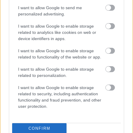
speciala: la achizitionarea unui produs Pharmaceris
I want to allow Google to send me
S din farmaciile Sensiblu si Dona beneficiati de o
personalized advertising.
reducere de 50% pentru un al doilea produs.
I want to allow Google to enable storage
Protejeaza-te impotriva razelor solare si a
related to analytics like cookies on web or
factorilor nocivi!
device identifiers in apps.
I want to allow Google to enable storage
related to functionality of the website or app.
Vezi și
I want to allow Google to enable storage
Făina de orez: beneficii pentru
related to personalization.
frumusețe și mod de utilizare
I want to allow Google to enable storage
Ce se întâmplă cu pielea ta după ce iei
related to security, including authentication
Ibuprofen
functionality and fraud prevention, and other
user protection.
Niacinamide: beneficii și mod de
utilizare
CONFIRM