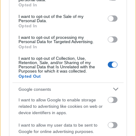
grant or deny consent to Google and its third-party tags to
si previne aparitia petelor solare. Pret
Opted In
use your data for below specified purposes in below Google
recomandat 46 RON
consent section.
I want to opt-out of the Sale of my
Personal Data.
Opted In
Balsam hidrolipidic calmant pentru corp - Este
I want to opt-out of processing my
recomandat pentru pielea expusa deja la soare,
Personal Data for Targeted Advertising.
dupa bronzare. Produsul asigura o regenerare
Opted In
intensiva a pielii iritate, calmeaza, hidrateaza si
I want to opt-out of Collection, Use,
Retention, Sale, and/or Sharing of my
incetineste imbatranirea epidermei. Totodata,
Personal Data that Is Unrelated with the
Purposes for which it was collected.
are efect de protectie impotriva factorilor nocivi
Opted Out
din mediul inconjurator. Pret recomandat 42
RON
Google consents
I want to allow Google to enable storage
related to advertising like cookies on web or
device identifiers in apps.
Nivelul de protectie anti-UV al cosmeticelor din
gama Pharmaceris S este de peste 96%. In aceasta
I want to allow my user data to be sent to
perioada, produsele Pharmaceris S vin cu o oferta
Google for online advertising purposes.