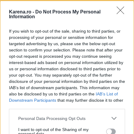
recomandat 43 RON
Crema hidrolipidica calmanta pentru ten SPF50 -
Karena.ro -
Do Not Process My Personal
Information
Protejeaza pielea sensibila si delicata impotriva
razelor ultraviolete. Produsul asigura o protectie
If you wish to opt-out of the sale, sharing to third parties, or
de lunga durata a pielii, prin continutul de unt de
processing of your personal or sensitive information for
Shea, ce calmeaza, hidrateaza si previne uscarea
targeted advertising by us, please use the below opt-out
section to confirm your selection. Please note that after your
epidermei.
opt-out request is processed you may continue seeing
pret recomandat 45 RON
interest-based ads based on personal information utilized by
us or personal information disclosed to third parties prior to
your opt-out. You may separately opt-out of the further
Emulsie hidratanta protectoare pentru corp
disclosure of your personal information by third parties on the
SPF30 - Utila pentru pielea de pe toata
IAB’s list of downstream participants. This information may
also be disclosed by us to third parties on the
IAB’s List of
suprafata corpului. Prin continutul de filtre
Downstream Participants
that may further disclose it to other
fotostabile, emulsia are dublu efect: reflacta
third parties.
razele solare si asigura o pretectie intensiva a
Please note that this website/app uses one or more Google
Personal Data Processing Opt Outs
pileii. Hidratarea in profunzime a pielii este
services and may gather and store information including but
asigurata de untul de Shea, ce are efect calmant
not limited to your visit or usage behaviour. You may click to
I want to opt-out of the Sharing of my
personal data.