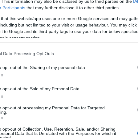
. This information may also be disclosed by us to third parties on the
IA
st tip din SUA, care contine 3,4 miliarde
Participants
that may further disclose it to other third parties.
upate in 6 tulpini cu spectre diferite de
 that this website/app uses one or more Google services and may gath
 la Institutul Pasteur din Paris, una dintre
including but not limited to your visit or usage behaviour. You may click 
e profil din lume. In plus, are in compozitie
 to Google and its third-party tags to use your data for below specifi
 care asigura o eficienta sporita
ogle consent section.
l Data Processing Opt Outs
ctivarea a peste 90% dintre bacteriile
 20-90 de minute de la administrare.
Jarro-
o opt-out of the Sharing of my personal data.
ularea imunitatii si la echilibrarea florei
In
nfectii cu E. coli, candida si alte infectii
o opt-out of the Sale of my Personal Data.
anate, in constipatie, balonare, flatulenta,
In
 intestin permeabil. De asemenea,
Jarro-
cerea intolerantei la lactoza.
to opt-out of processing my Personal Data for Targeted
ing.
In
o opt-out of Collection, Use, Retention, Sale, and/or Sharing
ersonal Data that Is Unrelated with the Purposes for which it
0 septembrie, produsul Jarro-Dophilus+FOS face
lected.