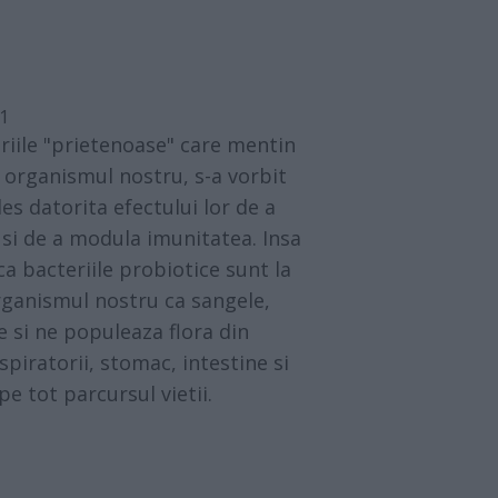
11
eriile "prietenoase" care mentin
n organismul nostru, s-a vorbit
les datorita efectului lor de a
l si de a modula imunitatea. Insa
ca bacteriile probiotice sunt la
rganismul nostru ca sangele,
e si ne populeaza flora din
spiratorii, stomac, intestine si
pe tot parcursul vietii.