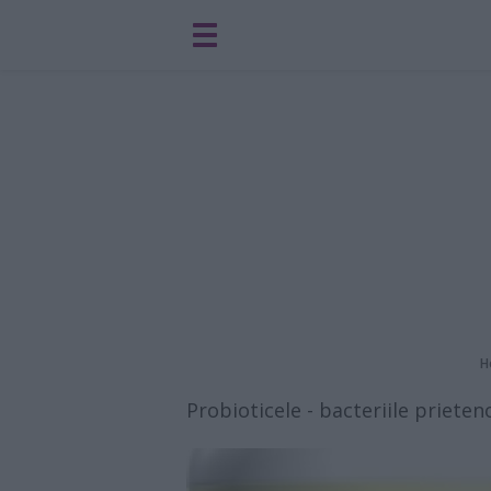
H
Probioticele - bacteriile priete