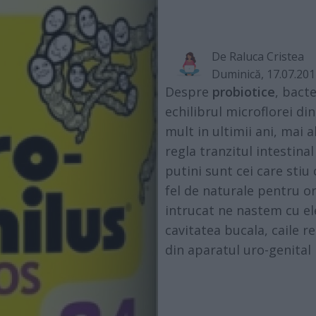
De
Raluca Cristea
Duminică, 17.07.20
Despre
probiotice
, bact
echilibrul microflorei di
mult in ultimii ani, mai a
regla tranzitul intestina
putini sunt cei care stiu 
fel de naturale pentru o
intrucat ne nastem cu el
cavitatea bucala, caile re
din aparatul uro-genital 