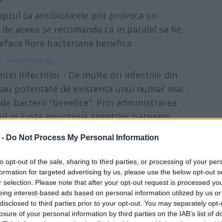
?
 faptul ca antibioticele pot provoca un
e, de aceea se recomanda ca in paralel sa fie
efaca flora bacteriana benefica.
tei infectiilor - De multe ori infectiile din
sau potentate de existenta unui numar mai
e bacterii "benefice". Prin administrarea
l in lupta impotriva agentilor patogeni.
 - Peste 50% dintre cei care calatoresc
 -
Do Not Process My Personal Information
in timpul deplasarilor. De cele mai multe
nt constituite de schimbarea alimentatiei si
to opt-out of the sale, sharing to third parties, or processing of your per
re le inghitim o data cu alimentele, lucru
formation for targeted advertising by us, please use the below opt-out s
r selection. Please note that after your opt-out request is processed y
eing interest-based ads based on personal information utilized by us or
ele probioticelor?
disclosed to third parties prior to your opt-out. You may separately opt-
om®
este un probiotic de ultima generatie,
losure of your personal information by third parties on the IAB’s list of