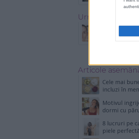
authenti
Urmatorul artico
19 obieceiuri 
fură frumuse
Articole asemăn
Cele mai bune
incluzi în men
Motivul ingri
dormi cu păr
8 lucruri pe c
piele perfect