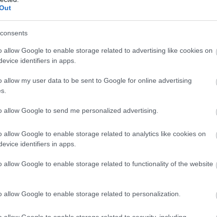
Out
ale foarte avantajoase. Fiecare flacon contine
asi pret: 200 de capsule la pret de 100!
consents
in portofoliul Secom® si este disponibil in
 naturist din intreaga tara. Acesta este un
o allow Google to enable storage related to advertising like cookies on
evice identifiers in apps.
a citirea cu atentie a prospectului sau a
o allow my user data to be sent to Google for online advertising
s.
to allow Google to send me personalized advertising.
o allow Google to enable storage related to analytics like cookies on
 care să le iei înainte de nuntă, ca
evice identifiers in apps.
ită pentru ziua cea mare
o allow Google to enable storage related to functionality of the website
are orice cuplu ar trebui să le
l an
o allow Google to enable storage related to personalization.
te ajută să identifici imediat o
o allow Google to enable storage related to security, including