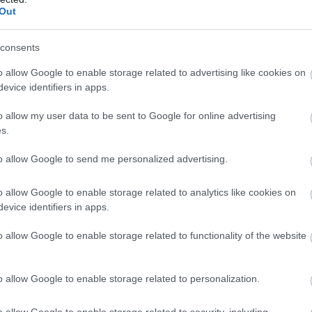
a fie conceputa pentru a viza problemele de par
Out
ne cantitati mari de proteine pentru a intari
consents
ul tau nu are nevoie de acest lucru, ai putea
o allow Google to enable storage related to advertising like cookies on
at bine prin aplicarea acestei masti.
evice identifiers in apps.
osesti?
o allow my user data to be sent to Google for online advertising
s.
to allow Google to send me personalized advertising.
o allow Google to enable storage related to analytics like cookies on
evice identifiers in apps.
e și sfaturi pentru îngrijire
o allow Google to enable storage related to functionality of the website
odiac care sunt îngeri pe această
o allow Google to enable storage related to personalization.
pre implantul de păr realizat la Dr.
lant în București: preț și alte detalii
o allow Google to enable storage related to security, including