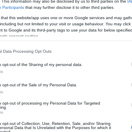
. This information may also be disclosed by us to third parties on the
IA
Participants
that may further disclose it to other third parties.
 that this website/app uses one or more Google services and may gath
including but not limited to your visit or usage behaviour. You may click 
 to Google and its third-party tags to use your data for below specifi
ogle consent section.
l Data Processing Opt Outs
o opt-out of the Sharing of my personal data.
In
o opt-out of the Sale of my Personal Data.
In
to opt-out of processing my Personal Data for Targeted
ing.
In
o opt-out of Collection, Use, Retention, Sale, and/or Sharing
ersonal Data that Is Unrelated with the Purposes for which it
lected.