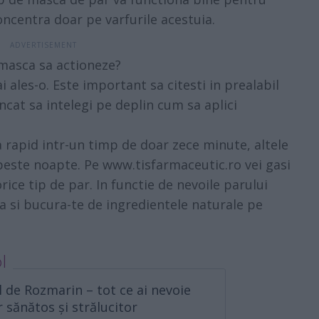
oncentra doar pe varfurile acestuia.
 masca sa actioneze?
 ales-o. Este important sa citesti in prealabil
incat sa intelegi pe deplin cum sa aplici
 rapid intr-un timp de doar zece minute, altele
peste noapte. Pe
www.tisfarmaceutic.ro
vei gasi
ice tip de par. In functie de nevoile parului
a si bucura-te de ingredientele naturale pe
l
l de Rozmarin – tot ce ai nevoie
 sănătos și strălucitor