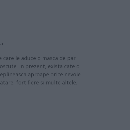
la
e care le aduce o masca de par
oscute. In prezent, exista cate o
deplineasca aproape orice nevoie
atare, fortifiere si multe altele.