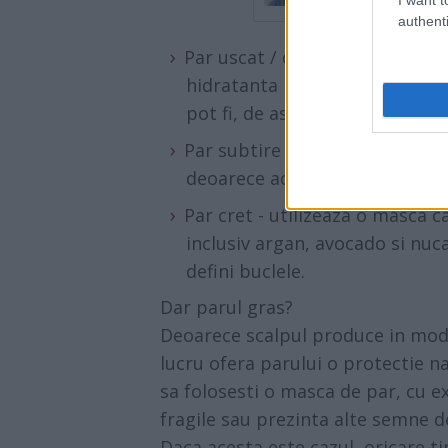
authenti
Par uscat / deteriorat / incret
hidratanta pentru a-ti hrani f
pot fi, de asemenea, utile pen
Par subtire - foloseste o masc
deoarece aceasta vor oferi put
Par cret - utilizeaza o masca c
inclusiv argan, avocado si nuca
defini buclele.
Dar parul gras?
Deoarece scalpul produce in mod
lucru ofera parului o protectie n
sa folosesti o masca de par, cu ex
fragile sau prezinta alte semne d
Daca acesta este cazul, oricare t