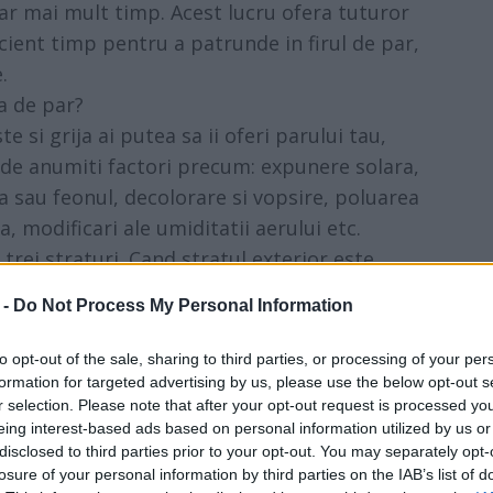
r mai mult timp. Acest lucru ofera tuturor
cient timp pentru a patrunde in firul de par,
.
a de par?
 si grija ai putea sa ii oferi parului tau,
t de anumiti factori precum: expunere solara,
 sau feonul, decolorare si vopsire, poluarea
, modificari ale umiditatii aerului etc.
 trei straturi. Cand stratul exterior este
e interioare expuse si vulnerabile, rezultand
 -
Do Not Process My Personal Information
nerala de stralucire.
a aproape orice tip de deteriorare a parului,
to opt-out of the sale, sharing to third parties, or processing of your per
parului si a aspectului sanatos.
formation for targeted advertising by us, please use the below opt-out s
r selection. Please note that after your opt-out request is processed y
eing interest-based ads based on personal information utilized by us or
disclosed to third parties prior to your opt-out. You may separately opt-
losure of your personal information by third parties on the IAB’s list of