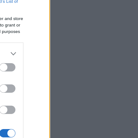
B’s List of
er and store
to grant or
ed purposes