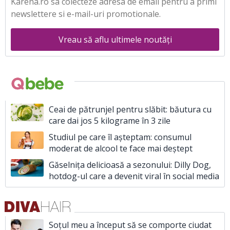
Karena.ro sa colecteze adresa de email pentru a primi
newslettere si e-mail-uri promotionale.
Vreau să aflu ultimele noutăți
Ceai de pătrunjel pentru slăbit: băutura cu
care dai jos 5 kilograme în 3 zile
Studiul pe care îl așteptam: consumul
moderat de alcool te face mai deștept
Găselnița delicioasă a sezonului: Dilly Dog,
hotdog-ul care a devenit viral în social media
Soțul meu a început să se comporte ciudat