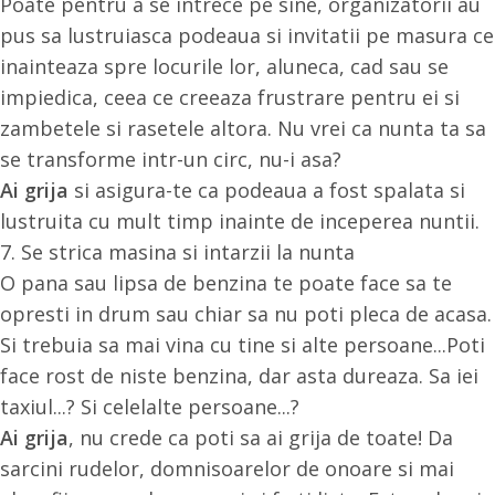
Poate pentru a se intrece pe sine, organizatorii au
pus sa lustruiasca podeaua si invitatii pe masura ce
inainteaza spre locurile lor, aluneca, cad sau se
impiedica, ceea ce creeaza frustrare pentru ei si
zambetele si rasetele altora. Nu vrei ca nunta ta sa
se transforme intr-un circ, nu-i asa?
Ai grija
si asigura-te ca podeaua a fost spalata si
lustruita cu mult timp inainte de inceperea nuntii.
7. Se strica masina si intarzii la nunta
O pana sau lipsa de benzina te poate face sa te
opresti in drum sau chiar sa nu poti pleca de acasa.
Si trebuia sa mai vina cu tine si alte persoane...Poti
face rost de niste benzina, dar asta dureaza. Sa iei
taxiul...? Si celelalte persoane...?
Ai grija
, nu crede ca poti sa ai grija de toate! Da
sarcini rudelor, domnisoarelor de onoare si mai