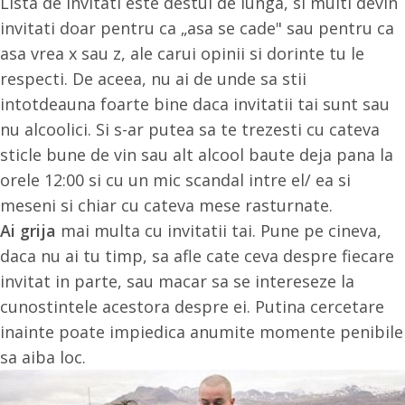
Lista de invitati este destul de lunga, si multi devin
invitati doar pentru ca „asa se cade" sau pentru ca
asa vrea x sau z, ale carui opinii si dorinte tu le
respecti. De aceea, nu ai de unde sa stii
intotdeauna foarte bine daca invitatii tai sunt sau
nu alcoolici. Si s-ar putea sa te trezesti cu cateva
sticle bune de vin sau alt alcool baute deja pana la
orele 12:00 si cu un mic scandal intre el/ ea si
meseni si chiar cu cateva mese rasturnate.
Ai grija
mai multa cu invitatii tai. Pune pe cineva,
daca nu ai tu timp, sa afle cate ceva despre fiecare
invitat in parte, sau macar sa se intereseze la
cunostintele acestora despre ei. Putina cercetare
inainte poate impiedica anumite momente penibile
sa aiba loc.