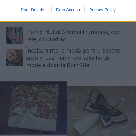
Hârtie de împachetat flori: modele,
Data Deletion
Data Access
Privacy Policy
texturi și culori potrivite pentru orice
sezon
Florile răului: 3 femei frumoase, dar
rele, din zodiac
Încălțăminte la modă pentru fiecare
sezon? Cea mai mare selecție de
modele doar la Born2Be!