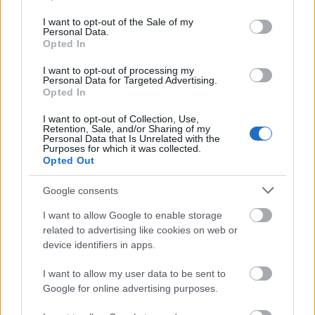
use your data for below specified purposes in below Google
invitatiilor de nunta. O fotografie reusita si
consent section.
I want to opt-out of the Sale of my
sugestiva insotita de niste versuri, o maxima sau
Personal Data.
Opted In
cateva cuvinte care sa vorbeasca despre modul in
care s-au cunoscut cei doi sau despre modul in care
I want to opt-out of processing my
Personal Data for Targeted Advertising.
a evoluat relatia acestora sunt motive folosite in
Opted In
personalizarea invitatiilor.
I want to opt-out of Collection, Use,
Retention, Sale, and/or Sharing of my
Personal Data that Is Unrelated with the
Purposes for which it was collected.
Opted Out
Google consents
I want to allow Google to enable storage
related to advertising like cookies on web or
device identifiers in apps.
I want to allow my user data to be sent to
Google for online advertising purposes.