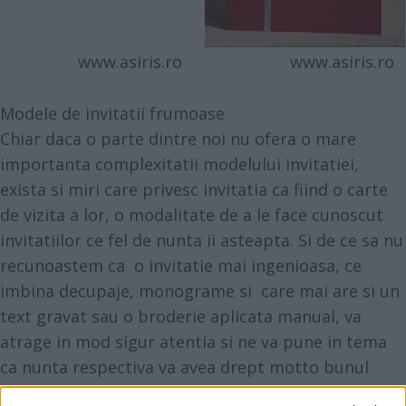
www.asiris.ro
www.asiris.ro
Modele de invitatii frumoase
Chiar daca o parte dintre noi nu ofera o mare
importanta complexitatii modelului invitatiei,
exista si miri care privesc invitatia ca fiind o carte
de vizita a lor, o modalitate de a le face cunoscut
invitatiilor ce fel de nunta ii asteapta. Si de ce sa nu
recunoastem ca o invitatie mai ingenioasa, ce
imbina decupaje, monograme si care mai are si un
text gravat sau o broderie aplicata manual, va
atrage in mod sigur atentia si ne va pune in tema
ca nunta respectiva va avea drept motto bunul
gust.