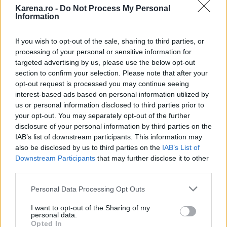
Karena.ro -
Do Not Process My Personal
Information
If you wish to opt-out of the sale, sharing to third parties, or
processing of your personal or sensitive information for
targeted advertising by us, please use the below opt-out
section to confirm your selection. Please note that after your
opt-out request is processed you may continue seeing
interest-based ads based on personal information utilized by
us or personal information disclosed to third parties prior to
your opt-out. You may separately opt-out of the further
disclosure of your personal information by third parties on the
IAB’s list of downstream participants. This information may
also be disclosed by us to third parties on the
IAB’s List of
Downstream Participants
that may further disclose it to other
www.asiris.ro
third parties.
www.topmariage.ro
Please note that this website/app uses one or more Google
Personal Data Processing Opt Outs
services and may gather and store information including but
Personalizarea invitatiilor
not limited to your visit or usage behaviour. You may click to
I want to opt-out of the Sharing of my
personal data.
Unii miri aleg sa mearga pe personalizarea
grant or deny consent to Google and its third-party tags to
Opted In