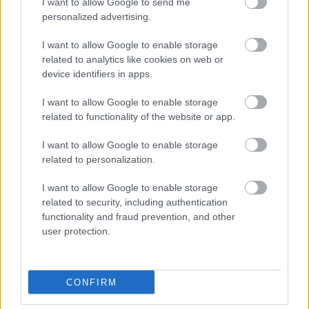
I want to allow Google to send me
personalized advertising.
I want to allow Google to enable storage
related to analytics like cookies on web or
device identifiers in apps.
www.asiris.ro
www.topmariage.ro
I want to allow Google to enable storage
related to functionality of the website or app.
Materialele invitatiilor
Materialele folosite in crearea invitatiilor pot fi
I want to allow Google to enable storage
related to personalization.
variate, de la clasica hartie alba sau crem, la hartia
cu insertii florale, papirusul egiptean, la catifeaua
I want to allow Google to enable storage
eleganta cu broderie si panglici din satin.
related to security, including authentication
functionality and fraud prevention, and other
Invitatiile de nunta
pot fi accesorizate cu diverse
user protection.
pietre, pene sau alte materiale care sa ofere un
plus de personalitate, eleganta si complexitate.
CONFIRM
Vezi și