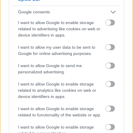
tonurile de roz-piersica, galben, verde pal si bleu
Google consents
vaporos sunt ideale pentru tinuta pe care o vei
I want to allow Google to enable storage
purta in ziua cununiei civile.
related to advertising like cookies on web or
Nu exagera cu accesoriile!
Tocmai pentru ca vei
device identifiers in apps.
alege o tinuta cu accente office, cu sacou si fusta,
I want to allow my user data to be sent to
sau o rochie cu un croi clasic si simplu, este indicat
Google for online advertising purposes.
sa eviti accesoriile masive si incarcate. Opteaza fie
pentru o pereche de cercei si un ceas, fie pentru un
I want to allow Google to send me
personalized advertising.
colier si o pereche de cercei.
Evita tocurile foarte inalte!
Chiar daca vrei sa fii
I want to allow Google to enable storage
sexy, eleganta, delicata, toate in acelasi timp, ai
related to analytics like cookies on web or
device identifiers in apps.
grija la excese. Tinuta ta trebuie sa fie armonioasa
si echilibrata, de aceea o pereche de pantofi cu toc
I want to allow Google to enable storage
foarte inalt trebuie evitata. Mizeaza pe tocuri
related to functionality of the website or app.
medii, care sa confere eleganta picioarelor si in
I want to allow Google to enable storage
acelasi timp sa sustina aerul sexy si formal al