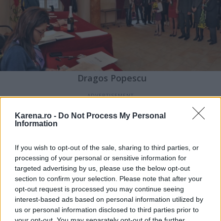
Dragos Popescu
Karena.ro -
Do Not Process My Personal
Care este tinuta potrivita pentru cununia civila?
Information
Nu doar rochia de mireasa trebuie sa fie speciala,
If you wish to opt-out of the sale, sharing to third parties, or
iar tu stii acest lucru si tocmai de aceea ai o
processing of your personal or sensitive information for
multime de intrebari despre cum trebuie sa arate
targeted advertising by us, please use the below opt-out
tinuta ideala pentru cununia civila
. Avand in vedere
section to confirm your selection. Please note that after your
opt-out request is processed you may continue seeing
ca pe langa incarcatura emotionala a evenimentului
interest-based ads based on personal information utilized by
exista si o latura formala a acestuia, trebui sa ai in
us or personal information disclosed to third parties prior to
vedere ca tinuta pe care o alegi sa respecte cateva
your opt-out. You may separately opt-out of the further