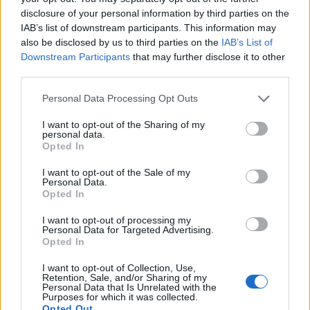
disclosure of your personal information by third parties on the
reguli de stil ce iti vor asigura o imagine
IAB’s list of downstream participants. This information may
impecabila.
also be disclosed by us to third parties on the
IAB’s List of
Mizeaza pe simplitate!
Cununia civila va fi oficiata
Downstream Participants
that may further disclose it to other
third parties.
ziua, asadar, vestimentatia pe care o vei alege
trebuie sa fie bazata pe croiuri drepte, linii fine,
Please note that this website/app uses one or more Google
Personal Data Processing Opt Outs
services and may gather and store information including but
decupaje decente si lungimi medii. Astfel, este
not limited to your visit or usage behaviour. You may click to
I want to opt-out of the Sharing of my
recomandat sa alegi rochii sau fuste pana deasupra
personal data.
grant or deny consent to Google and its third-party tags to
Opted In
genunchilor sau 3/4, deux-pieces-uri, bluze
use your data for below specified purposes in below Google
consent section.
elegante, insa nu sofisticate. De asemenea, este
I want to opt-out of the Sale of my
Personal Data.
important ca in tinuta ta sa nu se regaseasca
Opted In
aplicatii de paiete sau pietre semipretioase,
I want to opt-out of processing my
imprimeuri incarcate si nici decupaje indraznete.
Personal Data for Targeted Advertising.
Opted In
Alege culori pastelate!
Fie ca esti blonda, bruneta
sau roscata, cu siguranta exista o culoare pastelata
I want to opt-out of Collection, Use,
Retention, Sale, and/or Sharing of my
care sa te avantajeze si sa iti ofere un aer diafan si
Personal Data that Is Unrelated with the
Purposes for which it was collected.
delicat. Nuantele de nude, cele de alb laptos,
Opted Out