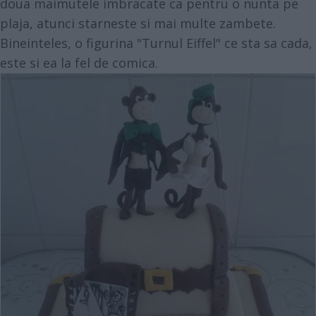
doua maimutele imbracate ca pentru o nunta pe
plaja, atunci starneste si mai multe zambete.
Bineinteles, o figurina "Turnul Eiffel" ce sta sa cada,
este si ea la fel de comica.