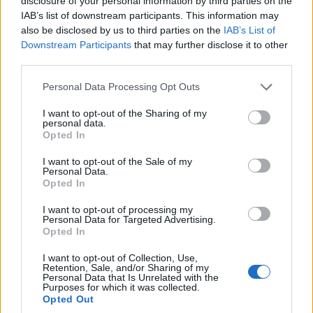
disclosure of your personal information by third parties on the
IAB’s list of downstream participants. This information may
also be disclosed by us to third parties on the
IAB’s List of
Downstream Participants
that may further disclose it to other
third parties.
Please note that this website/app uses one or more Google
Personal Data Processing Opt Outs
services and may gather and store information including but
not limited to your visit or usage behaviour. You may click to
I want to opt-out of the Sharing of my
personal data.
grant or deny consent to Google and its third-party tags to
Opted In
use your data for below specified purposes in below Google
consent section.
I want to opt-out of the Sale of my
Personal Data.
Opted In
I want to opt-out of processing my
Personal Data for Targeted Advertising.
Opted In
I want to opt-out of Collection, Use,
Retention, Sale, and/or Sharing of my
Personal Data that Is Unrelated with the
Purposes for which it was collected.
Opted Out