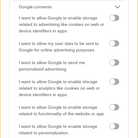
Cofetaria Saveur
Google consents
5. Tort de nunta "Mire dependent de calculator"
I want to allow Google to enable storage
Unele persoane pur si simplu nu se pot desprinde
related to advertising like cookies on web or
din fata calculatorului, nici macar in ziua nuntii.
device identifiers in apps.
Daca si mirele tau este dependent de tehnologie,
I want to allow my user data to be sent to
atunci acest tort ii va spune clar asta!
Google for online advertising purposes.
I want to allow Google to send me
personalized advertising.
Vezi și
I want to allow Google to enable storage
Top 5 cele mai elegante femei din
related to analytics like cookies on web or
zodiac
device identifiers in apps.
Top 5 zodii care se stresează din orice.
I want to allow Google to enable storage
Nu știu să trăiască relaxat!
related to functionality of the website or app.
I want to allow Google to enable storage
Top 5 tratamente de încercat dacă ai
related to personalization.
pielea deshidratată