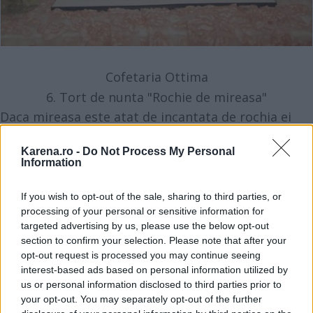
Cofetaria Ottima
6. Tort de nunta "Rochie de mireasa"
Daca mireasa este atat de incantata de rochia ei
speciala, se poate mandri cu ea si sub forma de
Karena.ro -
Do Not Process My Personal
tort. Astfel, fiecare are ocazia sa guste putin din
Information
fericirea ei.
If you wish to opt-out of the sale, sharing to third parties, or
processing of your personal or sensitive information for
targeted advertising by us, please use the below opt-out
section to confirm your selection. Please note that after your
opt-out request is processed you may continue seeing
interest-based ads based on personal information utilized by
us or personal information disclosed to third parties prior to
your opt-out. You may separately opt-out of the further