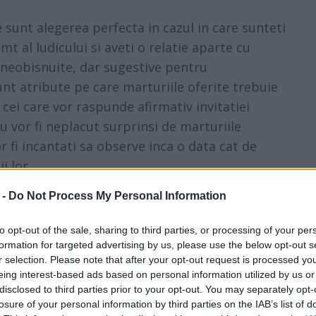
 sunt alegerea perfecta in cazul in care sunteti
t al ludicului si aveti o relatie aparte cu
le neobisnuite, dar sugestive pentru
unt atribute pe care marturiile oferite trebuie
 cei care vor raspunde afirmativ invitatiei
u vor fi neplacut surprinsi de marturiile
r fi incantati sa observe inca o data cat de
i lor.
 -
Do Not Process My Personal Information
to opt-out of the sale, sharing to third parties, or processing of your per
formation for targeted advertising by us, please use the below opt-out s
r selection. Please note that after your opt-out request is processed y
eing interest-based ads based on personal information utilized by us or
disclosed to third parties prior to your opt-out. You may separately opt-
losure of your personal information by third parties on the IAB’s list of