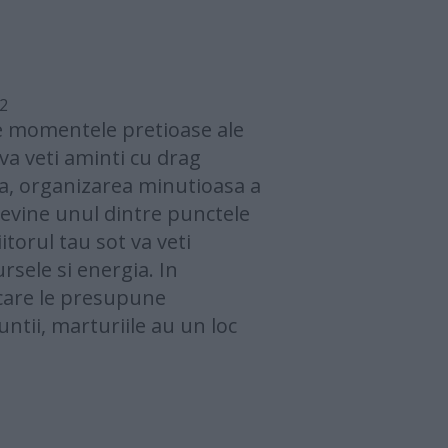
12
e momentele pretioase ale
 va veti aminti cu drag
ea, organizarea minutioasa a
devine unul dintre punctele
iitorul tau sot va veti
rsele si energia. In
 care le presupune
untii, marturiile au un loc