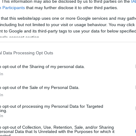
. This information may also be disclosed by us to third parties on the
IA
Participants
that may further disclose it to other third parties.
 that this website/app uses one or more Google services and may gath
www.mikadesign.ro
including but not limited to your visit or usage behaviour. You may click 
 to Google and its third-party tags to use your data for below specifi
ogle consent section.
le cu care va veti surprinde invitatii sa fie
l Data Processing Opt Outs
a ati fi si mai multumiti daca acestea ar fi si
tria organizarilor de nunti s-a dezvoltat
o opt-out of the Sharing of my personal data.
delele de marturii deosebite si practice sunt
In
rme. In cazul
marturiilor cutiuta
, este
o opt-out of the Sale of my Personal Data.
 caseta de bijuterii, care sa le incante pe
In
 suprize, ideale pentru ambii parteneri.
to opt-out of processing my Personal Data for Targeted
ing.
In
o opt-out of Collection, Use, Retention, Sale, and/or Sharing
ersonal Data that Is Unrelated with the Purposes for which it
lected.