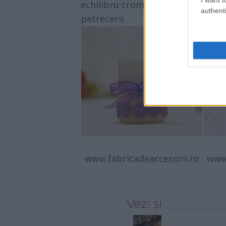
echilibru cromatic ce va da un plu
authenti
petrecerii.
www.fabricadeaccesorii.ro
www.
Vezi și