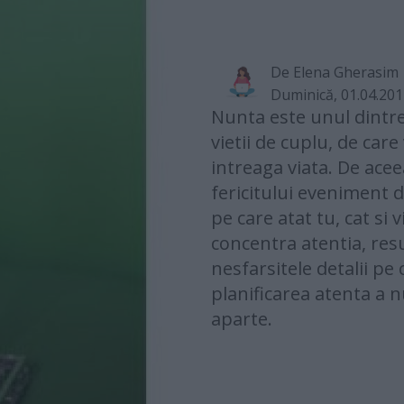
De
Elena Gherasim
Duminică, 01.04.20
Nunta este unul dintr
vietii de cuplu, de care
intreaga viata. De ace
fericitului eveniment 
pe care atat tu, cat si v
concentra atentia, resu
nesfarsitele detalii pe
planificarea atenta a n
aparte.