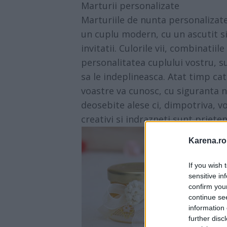
Marturii personalizate
Marturiile de nunta personalizate
un cuplu modern, cu un ascutit sim
invitatii. Culorile vii, combinatii
personalitatea cuplului vostru, s
sa le indeplineasca. Atat timp cat
voastre va cunosc, cu siguranta n
deosebite alese ci, dimpotriva, vo
creativi si indrazneti sunt prieteni
Karena.ro
If you wish 
sensitive in
confirm you
continue se
information 
further disc