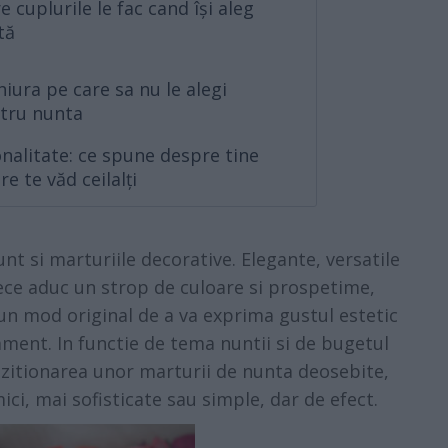
e cuplurile le fac cand își aleg
tă
hiura pe care sa nu le alegi
ntru nunta
nalitate: ce spune despre tine
re te văd ceilalți
unt si marturiile decorative. Elegante, versatile
rece aduc un strop de culoare si prospetime,
un mod original de a va exprima gustul estetic
nament. In functie de tema nuntii si de bugetul
hizitionarea unor marturii de nunta deosebite,
ci, mai sofisticate sau simple, dar de efect.