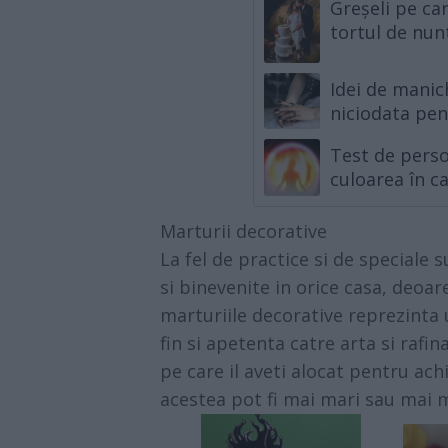
Greșeli pe car
tortul de nun
Idei de manic
niciodata pe
Test de perso
culoarea în ca
Marturii decorative
La fel de practice si de speciale s
si binevenite in orice casa, deoa
marturiile decorative reprezinta 
fin si apetenta catre arta si rafi
pe care il aveti alocat pentru ac
acestea pot fi mai mari sau mai mi