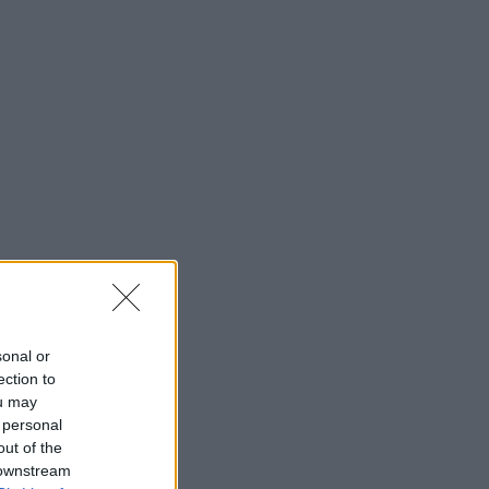
sonal or
ection to
ou may
 personal
out of the
 downstream