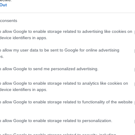
Out
consents
o allow Google to enable storage related to advertising like cookies on
evice identifiers in apps.
o allow my user data to be sent to Google for online advertising
www.mikadesign.ro
s.
to allow Google to send me personalized advertising.
undite delicate sau simple si discrete,
o allow Google to enable storage related to analytics like cookies on
e excelenta, definitorie pentru un cuplu
evice identifiers in apps.
, marturiile lumanari sunt deosebite si pentru
o allow Google to enable storage related to functionality of the website
a importanta, aceea de a aduce lumina si
nde. Puteti valorifica finetea si frumusetea
ru acestea culori sau decoratii in ton cu
o allow Google to enable storage related to personalization.
eti reusi sa creati o atmosfera festiva si un
o allow Google to enable storage related to security, including