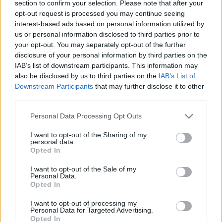
section to confirm your selection. Please note that after your
simbolizeze ceva pentru tine, atunci este
opt-out request is processed you may continue seeing
recomandat sa mergi pe florile de sezon, fiind si
interest-based ads based on personal information utilized by
us or personal information disclosed to third parties prior to
mai ieftine.
your opt-out. You may separately opt-out of the further
disclosure of your personal information by third parties on the
IAB’s list of downstream participants. This information may
also be disclosed by us to third parties on the
IAB’s List of
Downstream Participants
that may further disclose it to other
third parties.
Please note that this website/app uses one or more Google
Personal Data Processing Opt Outs
services and may gather and store information including but
not limited to your visit or usage behaviour. You may click to
I want to opt-out of the Sharing of my
personal data.
grant or deny consent to Google and its third-party tags to
Cori Flowers
Cori Flowers
Opted In
use your data for below specified purposes in below Google
consent section.
I want to opt-out of the Sale of my
Personal Data.
Cocarde frumoase: traditional versus modern
Opted In
Daca vrei sa iesi din tipare si sa nu alegi cocarde
I want to opt-out of processing my
clasice, nu trebuie sa iti faci probleme. Aici natura
Personal Data for Targeted Advertising.
Opted In
personalitatii voastre isi va pune amprenta in