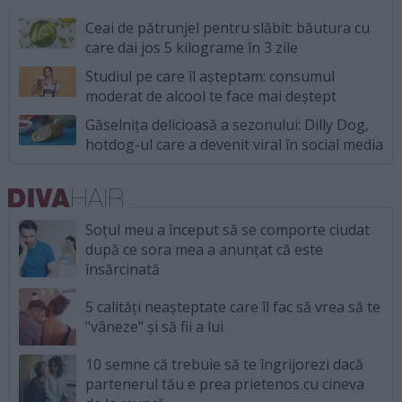
Ceai de pătrunjel pentru slăbit: băutura cu
care dai jos 5 kilograme în 3 zile
Studiul pe care îl așteptam: consumul
moderat de alcool te face mai deștept
Găselnița delicioasă a sezonului: Dilly Dog,
hotdog-ul care a devenit viral în social media
Soțul meu a început să se comporte ciudat
după ce sora mea a anunțat că este
însărcinată
5 calități neașteptate care îl fac să vrea să te
"vâneze" și să fii a lui
10 semne că trebuie să te îngrijorezi dacă
partenerul tău e prea prietenos cu cineva