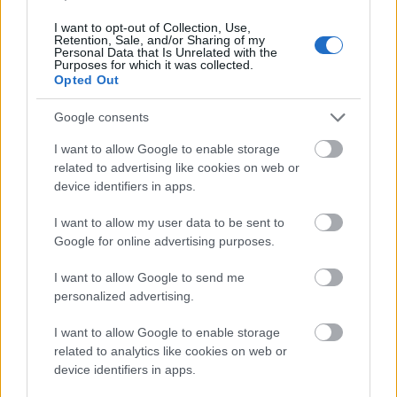
alegerea unei cocarde care sa imbine eleganta si
I want to opt-out of Collection, Use,
Retention, Sale, and/or Sharing of my
bunul gust cu noutatea. Sunt foarte multe motive
Personal Data that Is Unrelated with the
Purposes for which it was collected.
din care sa va inspirati, cocardele putand fi alese si
Opted Out
in functie de sezonul in care are loc nunta, de
Google consents
diverse materiale (canepa, satin, catifea), de motive
din natura sau detalii care tin de design.
I want to allow Google to enable storage
related to advertising like cookies on web or
device identifiers in apps.
I want to allow my user data to be sent to
Google for online advertising purposes.
I want to allow Google to send me
personalized advertising.
I want to allow Google to enable storage
related to analytics like cookies on web or
device identifiers in apps.