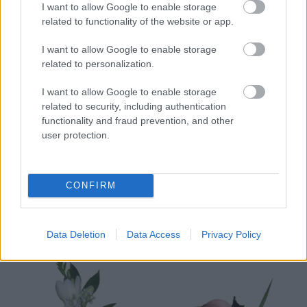
I want to allow Google to enable storage
related to functionality of the website or app.
I want to allow Google to enable storage
related to personalization.
Cori Flowers
Maison Dadoo
I want to allow Google to enable storage
Cocardele sunt, cu siguranta, un semn aparte al
related to security, including authentication
fiecarei nunti si multi dintre noi apreciaza prezenta
functionality and fraud prevention, and other
acestora. Trebuie sa recunoastem, totusi, ca o
user protection.
parte dintre noi prefera sa renunte la cocarde de
pus in piept invitatilor, considerand ca marturiile
CONFIRM
sunt suficiente in acest caz. Se intampla chiar ca
unii dintre invitati sa refuze politicos punerea
acestor cocarde in piept, pe motiv fie ca ii va
Data Deletion
Data Access
Privacy Policy
deranja, fie ca nu vor dori sa isi intepe hainele.