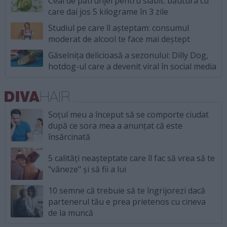
Ceai de pătrunjel pentru slăbit: băutura cu
care dai jos 5 kilograme în 3 zile
Studiul pe care îl așteptam: consumul
moderat de alcool te face mai deștept
Găselnița delicioasă a sezonului: Dilly Dog,
hotdog-ul care a devenit viral în social media
Soțul meu a început să se comporte ciudat
după ce sora mea a anunțat că este
însărcinată
5 calități neașteptate care îl fac să vrea să te
"vâneze" și să fii a lui
10 semne că trebuie să te îngrijorezi dacă
partenerul tău e prea prietenos cu cineva
de la muncă