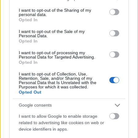
Katie Holmes a ales o rochie de mireasa
cu umerii
services and may gather and store information including but
goi, imbogatita cu cristale Swarovski, broderii din
not limited to your visit or usage behaviour. You may click to
I want to opt-out of the Sharing of my
personal data.
grant or deny consent to Google and its third-party tags to
dantela si o trena lunga, specifica acestui gen de
Opted In
use your data for below specified purposes in below Google
rochie. Pentru a completa un look de printesa
consent section.
I want to opt-out of the Sale of my
rupta din basme, actrita a purtat un voal lung ce a
Personal Data.
Opted In
adaugat cativa centimetri in plus trenei.
I want to opt-out of processing my
Personal Data for Targeted Advertising.
Opted In
I want to opt-out of Collection, Use,
Retention, Sale, and/or Sharing of my
Personal Data that Is Unrelated with the
Purposes for which it was collected.
Opted Out
Google consents
I want to allow Google to enable storage
related to advertising like cookies on web or
device identifiers in apps.