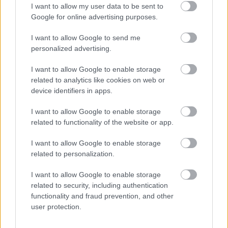
Fiica lui Donald Trump
s-a casatorit cu Jared
I want to allow my user data to be sent to
Google for online advertising purposes.
Kushner in 2009 si a purtat pentru aceasta ocazie o
superba
rochie de mireasa din dantela
, cu broderii
I want to allow Google to send me
bogate, conceputa de designerul Vera Wang. O
personalized advertising.
rochie de printesa acoperita, romantica si
I want to allow Google to enable storage
feminina. Tot pe Vera Wang a ales-o si
Kim
related to analytics like cookies on web or
Kardashian
pentru o rochie ivorie tip printesa, din
device identifiers in apps.
tul si dantela Chantilly aplicata manual.
I want to allow Google to enable storage
related to functionality of the website or app.
Rochii de mireasa frumoase in stil grecesc
I want to allow Google to enable storage
Rochii de mireasa au purtat cantaretele Alicia Keys
related to personalization.
si Jewel, dar si actrita Tori Spelling, desi ele au
I want to allow Google to enable storage
optat pentru un stil diferit, cel grecesc, care se
related to security, including authentication
remarca prin lejeritate si fluiditatea materialelor.
functionality and fraud prevention, and other
user protection.