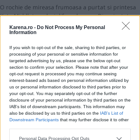
O rochie de mireasa frumoasa a purtat si printesa
Kate Middleton, desi difera de cea a Dianei, atat
prin design, cat si prin
alegerea materialului
.
Karena.ro -
Do Not Process My Personal
Information
Ambele printese au optat pentru o rochii decente,
cat mai acoperite.
Printesa Kate a purtat o rochie
If you wish to opt-out of the sale, sharing to third parties, or
din dantela a casei Alexander McQueen
, tot cu
processing of your personal or sensitive information for
maneci lungi, dar stranse pe corp si, mentinand
targeted advertising by us, please use the below opt-out
section to confirm your selection. Please note that after your
traditia demna de orice printesa, a purtat o trena
opt-out request is processed you may continue seeing
de peste doi metri.
interest-based ads based on personal information utilized by
us or personal information disclosed to third parties prior to
your opt-out. You may separately opt-out of the further
Desi nu au acelasi rang ca autenticele printese
disclosure of your personal information by third parties on the
Diana si Kate,
Katie Holmes
, sotia lui Tom Cruise,
IAB’s list of downstream participants. This information may
also be disclosed by us to third parties on the
IAB’s List of
Ivanka Trump
, fiica lui Donald Trump si vedeta de
Downstream Participants
that may further disclose it to other
televiziune
Kim Kardashian
au ales tot
rochii de
third parties.
mireasa in stilul printesa
.
Please note that this website/app uses one or more Google
Personal Data Processing Opt Outs