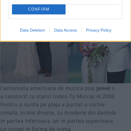
CONFIRM
Data Deletion
Data Access
Privacy Policy
Cantareata americana de muzica pop
Jewel
s-
a casatorit cu starul rodeo Ty Murray in 2008.
Pentru o nunta pe plaja a purtat o rochie
simpla, in linii drepte, cu broderie din dantela
in partea inferioara, iar in partea superioara
un corset in forma de inima.