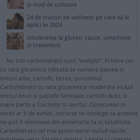
și mod de utilizare
24 de trucuri de wellness pe care să le
aplici în 2024
Intoleranța la gluten: cauze, simptome
și tratament
Nu toti carbohidratii sunt
"malefici"
. Printre cei
cu rata glicemica ridicata se numara painea si
orezul albe, cartofii, berea, porumbul.
Carbohidratii cu rata gliceminca moderata includ
orezul brun si pastele fainoase, cartofii dulci, o
mare parte a fructelor si iaurtul. Conscumul in
exces ar fi de evitat, intrucat se intelege ca acestea
nu pot fi eliminate din alimetatia ta in totalitate.
Carbohidratii cel mai putin nocivi includ nucile,
legumele verzi, fasolea neagra, caisele si ciresele.