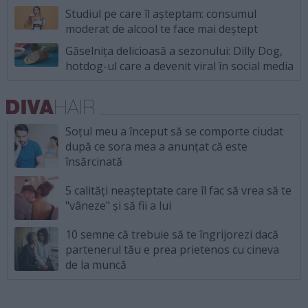
Studiul pe care îl așteptam: consumul
moderat de alcool te face mai deștept
Găselnița delicioasă a sezonului: Dilly Dog,
hotdog-ul care a devenit viral în social media
Soțul meu a început să se comporte ciudat
după ce sora mea a anunțat că este
însărcinată
5 calități neașteptate care îl fac să vrea să te
"vâneze" și să fii a lui
10 semne că trebuie să te îngrijorezi dacă
partenerul tău e prea prietenos cu cineva
de la muncă