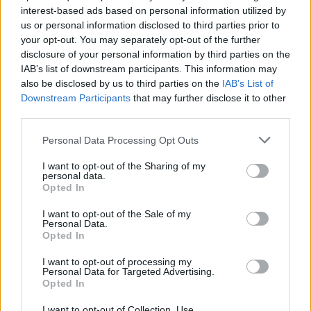
interest-based ads based on personal information utilized by
us or personal information disclosed to third parties prior to
your opt-out. You may separately opt-out of the further
disclosure of your personal information by third parties on the
IAB’s list of downstream participants. This information may
also be disclosed by us to third parties on the
IAB’s List of
Downstream Participants
that may further disclose it to other
third parties.
Please note that this website/app uses one or more Google
Personal Data Processing Opt Outs
services and may gather and store information including but
not limited to your visit or usage behaviour. You may click to
I want to opt-out of the Sharing of my
personal data.
grant or deny consent to Google and its third-party tags to
Opted In
Dar:
Anumiti cercatatori sustin cauza ciocolatei;
use your data for below specified purposes in below Google
consent section.
se pare ca aceasta nu este responsabila de
I want to opt-out of the Sale of my
Personal Data.
producerea acneei (acneea datorandu-se formarii
Opted In
de sebum in exces in glandele sebacee, in special
I want to opt-out of processing my
datorita cresterii hormonale la puberate, sebum
Personal Data for Targeted Advertising.
Opted In
care blocheaza celulele moarte si formeaza astfel
I want to opt-out of Collection, Use,