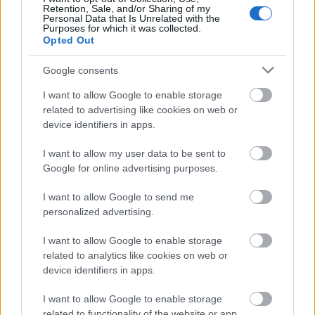
temutele cosuri). Nu ciocolata genereaza acneea
Retention, Sale, and/or Sharing of my
Personal Data that Is Unrelated with the
deci, insa opteaza intotdeauna pentru ciocolata cat
Purposes for which it was collected.
mai amaruie (concentratie de cacao de 70-85%),
Opted Out
intrucat zaharul se inscrie in lista alimentelor
Google consents
interzise de mai sus.
I want to allow Google to enable storage
related to advertising like cookies on web or
device identifiers in apps.
I want to allow my user data to be sent to
Google for online advertising purposes.
I want to allow Google to send me
personalized advertising.
I want to allow Google to enable storage
related to analytics like cookies on web or
device identifiers in apps.
I want to allow Google to enable storage
related to functionality of the website or app.