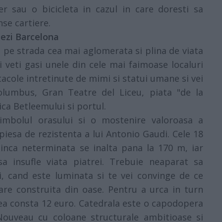
er sau o bicicleta in cazul in care doresti sa
nse cartiere.
tezi Barcelona
 pe strada cea mai aglomerata si plina de viata
i veti gasi unele din cele mai faimoase localuri
ctacole intretinute de mimi si statui umane si vei
lumbus, Gran Teatre del Liceu, piata "de la
ica Betleemului si portul.
simbolul orasului si o mostenire valoroasa a
iesa de rezistenta a lui Antonio Gaudi. Cele 18
 inca neterminata se inalta pana la 170 m, iar
sa insufle viata piatrei. Trebuie neaparat sa
ii, cand este luminata si te vei convinge de ce
are construita din oase. Pentru a urca in turn
rea consta 12 euro. Catedrala este o capodopera
 Nouveau cu coloane structurale ambitioase si