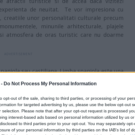
 atractii turistice si de accea daca vizitezi
experienta de neuitat. Te vor impresiona cu
, creatiile unor personalitati culturale precum
onumentele, minunile arhitecturale, plajele
 si atmosfera de oras turistic care nu doarme
spaniola sau castiliana. Limba spaniola este una
rganizatiei Natiunilor Unite, situandu-se pe locul
 -
Do Not Process My Personal Information
ume.
to opt-out of the sale, sharing to third parties, or processing of your per
alde si insorite si ierni blande si umede, cu
formation for targeted advertising by us, please use the below opt-out s
r selection. Please note that after your opt-out request is processed y
 intens, avand o medie de 11 ore de soare pe zi
eing interest-based ads based on personal information utilized by us or
fla undeva in jur de 70%. Temperatura apei este
disclosed to third parties prior to your opt-out. You may separately opt-
aerului, situandu-se undeva in jur de 21 °C in
losure of your personal information by third parties on the IAB’s list of