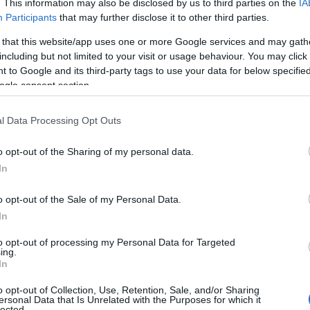
. This information may also be disclosed by us to third parties on the
IA
atinge 25 °C. Astfel ca daca te decizi sa vizitezi
Participants
that may further disclose it to other third parties.
te de partea ta oferindu-ti cat mai multe zile
 that this website/app uses one or more Google services and may gath
cursul anului.
including but not limited to your visit or usage behaviour. You may click 
 to Google and its third-party tags to use your data for below specifi
ogle consent section.
l Data Processing Opt Outs
o opt-out of the Sharing of my personal data.
In
o opt-out of the Sale of my Personal Data.
In
to opt-out of processing my Personal Data for Targeted
ing.
In
o opt-out of Collection, Use, Retention, Sale, and/or Sharing
ersonal Data that Is Unrelated with the Purposes for which it
lected.