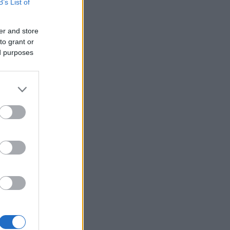
B’s List of
er and store
to grant or
ed purposes