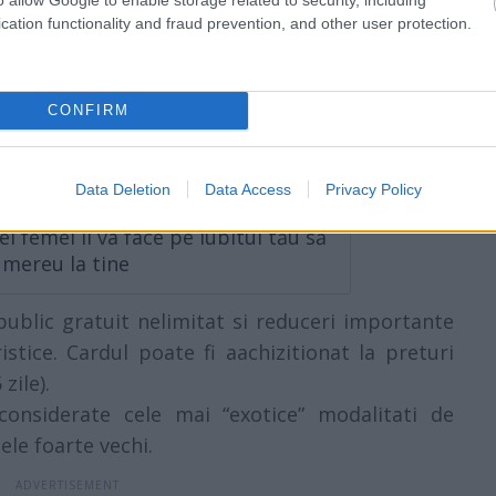
cation functionality and fraud prevention, and other user protection.
bine cand mergi in luna de miere: 6
CONFIRM
himbă viața în luna mai
Data Deletion
Data Access
Privacy Policy
i femei îl va face pe iubitul tău să
mereu la tine
public gratuit nelimitat si reduceri importante
istice. Cardul poate fi aachizitionat la preturi
zile).
considerate cele mai “exotice” modalitati de
ele foarte vechi.