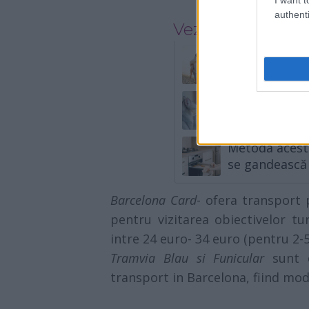
authenti
Vezi și
Cum sa arati 
sfaturi utile
5 zodii își sc
Metoda aceste
se gandească 
Barcelona Card
- ofera transport 
pentru vizitarea obiectivelor tur
intre 24 euro- 34 euro (pentru 2-5 
Tramvia Blau si Funicular
sunt 
transport in Barcelona, fiind mod