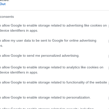
Out
consents
o allow Google to enable storage related to advertising like cookies on
evice identifiers in apps.
na
o allow my user data to be sent to Google for online advertising
e toate zonele turistice ale Barcelonei, oferindu-
s.
 doresti in functie de interesele avute. In bus
to allow Google to send me personalized advertising.
 poti selecta limba dorita pentru a asculta
Bilete se pot achizitiona de la hotel sau statii de
o allow Google to enable storage related to analytics like cookies on
au 29 euro (2 zile).
evice identifiers in apps.
 marcate cu litera M. Un billet valabil pe o zi
o allow Google to enable storage related to functionality of the website
ara bilete multi-person pentru 10 calatorii la
unt valabile pentru calatoriile cu autobuzul,
o allow Google to enable storage related to personalization.
o allow Google to enable storage related to security, including