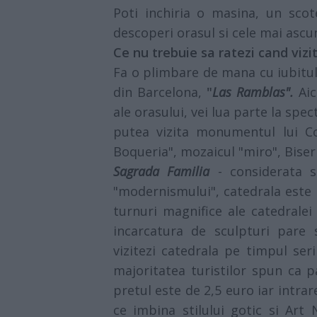
Poti inchiria o masina, un scot
descoperi orasul si cele mai ascu
Ce nu trebuie sa ratezi cand vizi
Fa o plimbare de mana cu iubitul
din Barcelona,
"
Las Ramblas".
Aic
ale orasului, vei lua parte la spe
putea vizita monumentul lui Co
Boqueria", mozaicul "miro", Biser
Sagrada Familia
- considerata 
"modernismului", catedrala este p
turnuri magnifice ale catedralei
incarcatura de sculpturi pare 
vizitezi catedrala pe timpul ser
majoritatea turistilor spun ca p
pretul este de 2,5 euro iar intra
ce imbina stilului gotic si Art