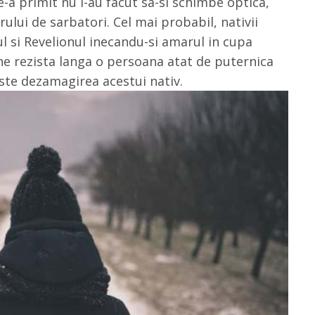
-a primit nu l-au facut sa-si schimbe optica,
ului de sarbatori. Cel mai probabil, nativii
ul si Revelionul inecandu-si amarul in cupa
ne rezista langa o persoana atat de puternica
ste dezamagirea acestui nativ.