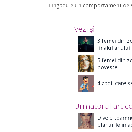
ii ingaduie un comportament de s
Vezi și
3 femei din zo
finalul anului
5 femei din z
poveste
4 zodii care s
Urmatorul artico
Divele toamnei
planurile în 