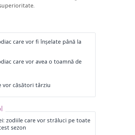
uperioritate.
diac care vor fi înșelate până la
odiac care vor avea o toamnă de
e vor căsători târziu
l
: zodiile care vor străluci pe toate
acest sezon