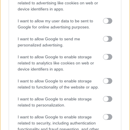
related to advertising like cookies on web or
Micuțele nevinovate: 5 femei din zodiac
device identifiers in apps.
pe care bărbații le înșală mereu
I want to allow my user data to be sent to
Daca
intalnirile unui cuplu
incep sa produca
Google for online advertising purposes.
indoieli, atunci persoanele implicate se simt prost
I want to allow Google to send me
si se apara una de cealalta. Incep sa se uite in alte
personalized advertising.
parti - la munca, la copii, la alti parteneri sexuali -
I want to allow Google to enable storage
pentru a gasi alte
surse de iubire
si atentie. Daca
related to analytics like cookies on web or
intalnirile dintr-un cuplu incep sa fie sterile si
device identifiers in apps.
lipsite de viata, cei doi ajung sa se plictiseasca unul
I want to allow Google to enable storage
de celalalt. Plictiseala incepe sa duca la indiferenta,
related to functionality of the website or app.
care este, probabil, unul dintre cele mai negative
I want to allow Google to enable storage
sentimente umane. Sunt convinsa ca orice este de
related to personalization.
preferat plictiselii: ceva captivant, si chiar
periculos. Este mai bine sa te bati, decat sa te
I want to allow Google to enable storage
related to security, including authentication
plictisesti.
functionality and fraud prevention, and other