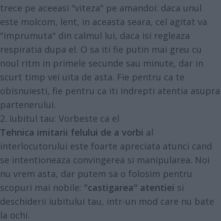
trece pe aceeasi "viteza" pe amandoi: daca unul
este molcom, lent, in aceasta seara, cel agitat va
"imprumuta" din calmul lui, daca isi regleaza
respiratia dupa el. O sa iti fie putin mai greu cu
noul ritm in primele secunde sau minute, dar in
scurt timp vei uita de asta. Fie pentru ca te
obisnuiesti, fie pentru ca iti indrepti atentia asupra
partenerului.
2. Iubitul tau: Vorbeste ca el
Tehnica imitarii felului de a vorbi
al
interlocutorului este foarte apreciata atunci cand
se intentioneaza convingerea si manipularea. Noi
nu vrem asta, dar putem sa o folosim pentru
scopuri mai nobile:
"castigarea" atentiei
si
deschiderii iubitului tau, intr-un mod care nu bate
la ochi.