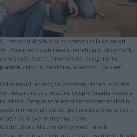
Si ramaneti deschisi la ce senzatii si la
ce emotii
vin. Poate veni stanjeneala, nerabdare, disconfort,
curiozitate, teama, amenintare, nesiguranta,
placere
, caldura, candoare, abandon... Ce vine?
Orice emotii ar veni, va vorbeste, fiecaruia dintre
voi, despre relatia voastra. Despre
pozitia voastra
in relatie
. Despre
sentimentele voastre reale
din
acest moment al relatiei, pe care poate nu ati avut
ocazia sa le explorati pana acum.
6. Iubitul tau: Ai curaj sa il privesti in ochi
Vizavi de ce poate veni atunci cand va priviti in ochi,