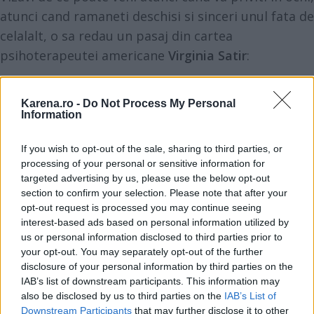
atunci cand ramaneti deschisi si sinceri unul fata de
celalalt, o sa redau un pasaj din cartea
psihoterapeutei americane
Virginia Satir
:
"Fiti consienti de faptul ca, de fiecare data cand
Karena.ro -
Do Not Process My Personal
doua persoane sunt impreuna
, fiecare traieste o
Information
experienta care il afecteaza intr-un fel anume.
If you wish to opt-out of the sale, sharing to third parties, or
Aceasta experienta poate crea indoieli cu privire la
processing of your personal or sensitive information for
valoarea celuilalt, si deci neincredere; sau poate
targeted advertising by us, please use the below opt-out
adanci si intari valoarea fiecaruia, increderea si
section to confirm your selection. Please note that after your
opt-out request is processed you may continue seeing
apropierea dintre ei
.
interest-based ads based on personal information utilized by
us or personal information disclosed to third parties prior to
your opt-out. You may separately opt-out of the further
disclosure of your personal information by third parties on the
IAB’s list of downstream participants. This information may
also be disclosed by us to third parties on the
IAB’s List of
Downstream Participants
that may further disclose it to other