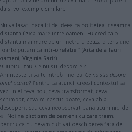
saptamani vine ordinul de evacuare. Probil puteti
da si voi exemple similare.
Nu va lasati pacaliti de ideea ca politetea inseamna
distanta fizica mare intre oameni. Eu cred ca o
distanta mai mare de un metru creeaza o tensiune
foarte puternica
intr-o relatie
." (
Arta de a fauri
oameni, Virginia Satir
)
9. Iubitul tau: Ce nu stii despre el?
Aminteste-ti sa te intrebi mereu:
Ce nu stiu despre
omul acesta?
Pentru ca atunci, creezi contextul sa
vezi in el ceva nou, ceva transformat, ceva
schimbat, ceva re-nascut poate, ceva abia
descoperit sau ceva neobservat pana acum nici de
el. Noi
ne plictisim de oamenii cu care traim
,
pentru ca nu ne-am cultivat deschiderea fata de