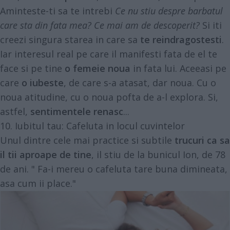
Aminteste-ti sa te intrebi
Ce nu stiu despre barbatul
care sta din fata mea?
Ce mai am de descoperit?
Si iti
creezi singura starea in care sa
te reindragostesti
.
Iar interesul real pe care il manifesti fata de el te
face si pe tine
o femeie noua
in fata lui. Aceeasi pe
care
o iubeste
, de care s-a atasat, dar noua. Cu o
noua atitudine, cu o noua pofta de a-l explora. Si,
astfel,
sentimentele renasc
...
10. Iubitul tau: Cafeluta in locul cuvintelor
Unul dintre cele mai practice si subtile
trucuri ca sa
il tii aproape de tine
, il stiu de la bunicul Ion, de 78
de ani. " Fa-i mereu o cafeluta tare buna dimineata,
asa cum ii place."