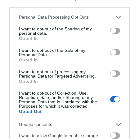
third parties.
Please note that this website/app uses one or more Google
Personal Data Processing Opt Outs
services and may gather and store information including but
not limited to your visit or usage behaviour. You may click to
I want to opt-out of the Sharing of my
personal data.
grant or deny consent to Google and its third-party tags to
Opted In
use your data for below specified purposes in below Google
consent section.
I want to opt-out of the Sale of my
Personal Data.
Opted In
I want to opt-out of processing my
Personal Data for Targeted Advertising.
Opted In
Vezi și
I want to opt-out of Collection, Use,
Retention, Sale, and/or Sharing of my
10 aspecte financiare de care sa tii
Personal Data that Is Unrelated with the
cont inainte sa te casatoresti
Purposes for which it was collected.
Opted Out
Metoda acestei femei îl va face pe
Google consents
iubitul tău să se gandească mereu la
tine
I want to allow Google to enable storage