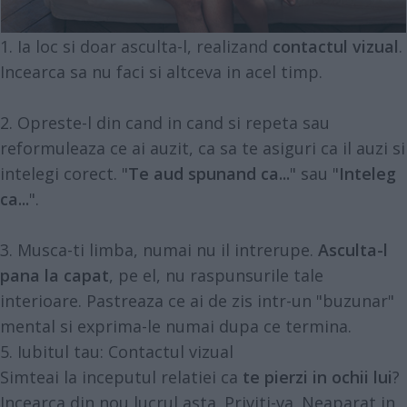
1. Ia loc si doar asculta-l, realizand
contactul vizual
.
Incearca sa nu faci si altceva in acel timp.
2. Opreste-l din cand in cand si repeta sau
reformuleaza ce ai auzit, ca sa te asiguri ca il auzi si
intelegi corect. "
Te aud spunand ca...
" sau "
Inteleg
ca...
".
3. Musca-ti limba, numai nu il intrerupe.
Asculta-l
pana la capat
, pe el, nu raspunsurile tale
interioare. Pastreaza ce ai de zis intr-un "buzunar"
mental si exprima-le numai dupa ce termina.
5. Iubitul tau: Contactul vizual
Simteai la inceputul relatiei ca
te pierzi in ochii lui
?
Incearca din nou lucrul asta. Priviti-va. Neaparat in