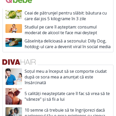
Ceai de pătrunjel pentru slăbit: băutura cu
care dai jos 5 kilograme în 3 zile
Studiul pe care îl așteptam: consumul
moderat de alcool te face mai deștept
Găselnița delicioasă a sezonului: Dilly Dog,
hotdog-ul care a devenit viral în social media
Soțul meu a început să se comporte ciudat
după ce sora mea a anunțat că este
însărcinată
5 calități neașteptate care îl fac să vrea să te
"vâneze" și să fii a lui
10 semne că trebuie să te îngrijorezi dacă
partenerul tău e prea prietenos cu cineva