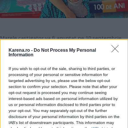
Marele castigator va fi anuntat pe 10 septembrie,
in cadrul tragerii la sorti din incinta Bucuresti Mall,
Karena.ro -
Do Not Process My Personal
in zona din apropierea InfoDesk.
Information
If you wish to opt-out of the sale, sharing to third parties, or
Clientii Bucuresti Mall au ocazia, prin aceasta
processing of your personal or sensitive information for
calatorie, sa se indragosteasca definitiv de
targeted advertising by us, please use the below opt-out
Romania, sa isi redescopere tara, valorile si
section to confirm your selection. Please note that after your
opt-out request is processed you may continue seeing
traditiile la aniversarea Centenarului.
interest-based ads based on personal information utilized by
us or personal information disclosed to third parties prior to
Castigul poate fi acum cu atat mai mare cu cat la
your opt-out. You may separately opt-out of the further
disclosure of your personal information by third parties on the
Bucuresti Mall este in toi sezonul reducerilor de
IAB’s list of downstream participants. This information may
vara - clientii se pot bucura in aceasta perioada de