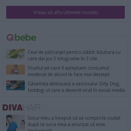
Vreau să aflu ultimele noutăți
Ceai de pătrunjel pentru slăbit: băutura cu
care dai jos 5 kilograme în 3 zile
Studiul pe care îl așteptam: consumul
moderat de alcool te face mai deștept
Găselnița delicioasă a sezonului: Dilly Dog,
hotdog-ul care a devenit viral în social media
Soțul meu a început să se comporte ciudat
după ce sora mea a anunțat că este
însărcinată