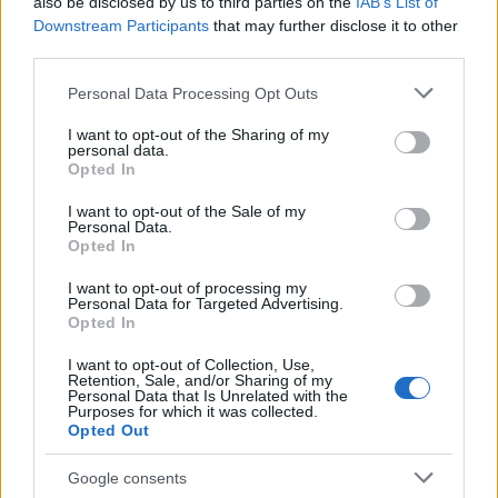
also be disclosed by us to third parties on the
IAB’s List of
reduceri de pana la 70% in magazine.
Downstream Participants
that may further disclose it to other
third parties.
Pentru fiecare inscriere valabila in concurs,
Please note that this website/app uses one or more Google
Personal Data Processing Opt Outs
services and may gather and store information including but
participantii castiga pe loc unul din miile de premii
not limited to your visit or usage behaviour. You may click to
I want to opt-out of the Sharing of my
garantate din cadrul campaniei, precum cosmetice
personal data.
grant or deny consent to Google and its third-party tags to
Opted In
Douglas, MAC, Givenchy, vouchere in valoare de 50
use your data for below specified purposes in below Google
consent section.
de lei sau diverse articole promotionale Bucuresti
I want to opt-out of the Sale of my
Personal Data.
Mall.
Opted In
I want to opt-out of processing my
Personal Data for Targeted Advertising.
Mai multe detalii sunt disponibile consultand
Opted In
Regulamentul campaniei
I want to opt-out of Collection, Use,
disponibilpe
https://bucurestimall.ro/evenimente/r
Retention, Sale, and/or Sharing of my
Personal Data that Is Unrelated with the
romania-in-prag-de-sarbatoare/
.
Purposes for which it was collected.
Opted Out
Vezi și
Google consents