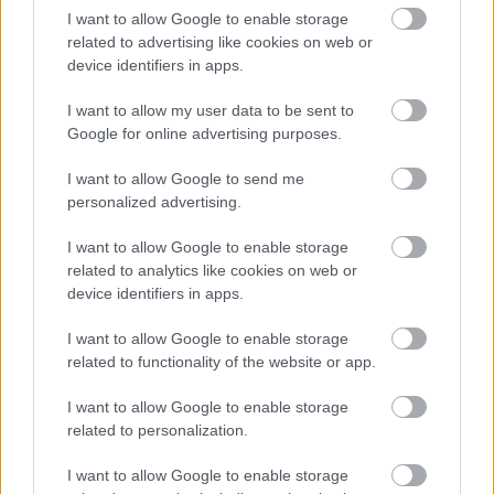
Cum alegi accesoriile care oferă
I want to allow Google to enable storage
personalitate unei ținute de mireasă
related to advertising like cookies on web or
device identifiers in apps.
5 zodii pentru care dragostea trece
prin stomac
I want to allow my user data to be sent to
Google for online advertising purposes.
„Ziua AUREI” – prima campanie din
România în care un avatar AI își
I want to allow Google to send me
sărbătorește ziua și îți oferă cadouri și
personalized advertising.
produse personalizate direct din
WhatsApp
I want to allow Google to enable storage
related to analytics like cookies on web or
device identifiers in apps.
Urmatorul articol
I want to allow Google to enable storage
Tefal Romania si Saatchi and Saatchi
related to functionality of the website or app.
lanseaza primul tur virtual in Bucataria
Jamilei
I want to allow Google to enable storage
related to personalization.
I want to allow Google to enable storage