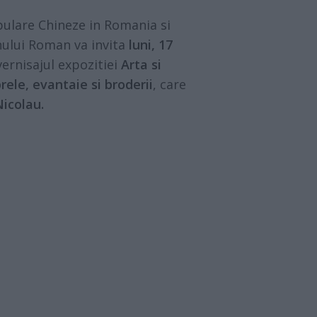
ulare Chineze in Romania si
nului Roman va invita
luni, 17
vernisajul expozitiei
Arta si
rele, evantaie si broderii
, care
Nicolau.