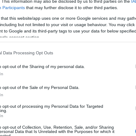
. This information may also be disclosed by us to third parties on the
IA
Participants
that may further disclose it to other third parties.
l
 that this website/app uses one or more Google services and may gath
including but not limited to your visit or usage behaviour. You may click 
ice din zodiac
 to Google and its third-party tags to use your data for below specifi
ogle consent section.
l Data Processing Opt Outs
ătoare
o opt-out of the Sharing of my personal data.
In
bogăți în funcție de zodie
o opt-out of the Sale of my Personal Data.
In
ului: 5 native care merită ce-i mai
to opt-out of processing my Personal Data for Targeted
ing.
In
oasă zodie. Toata lumea este
 ea
o opt-out of Collection, Use, Retention, Sale, and/or Sharing
ersonal Data that Is Unrelated with the Purposes for which it
lected.