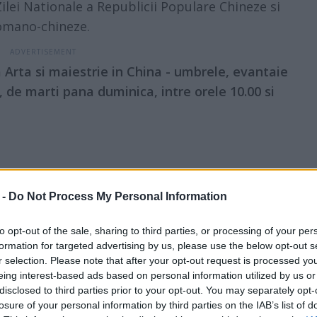
lei Nationale a Republicii Populare Chineze si
romano-chineze.
 Arta si maiestrie in China - umbrele, evantaie
, de marti pana duminica, intre orele 10.00 si
ar. Nimeni nu își joacă rolul atât de
 -
Do Not Process My Personal Information
to opt-out of the sale, sharing to third parties, or processing of your per
formation for targeted advertising by us, please use the below opt-out s
ii să gătești în funcție de zodie
r selection. Please note that after your opt-out request is processed y
eing interest-based ads based on personal information utilized by us or
disclosed to third parties prior to your opt-out. You may separately opt-
ă femeie din zodiac
losure of your personal information by third parties on the IAB’s list of