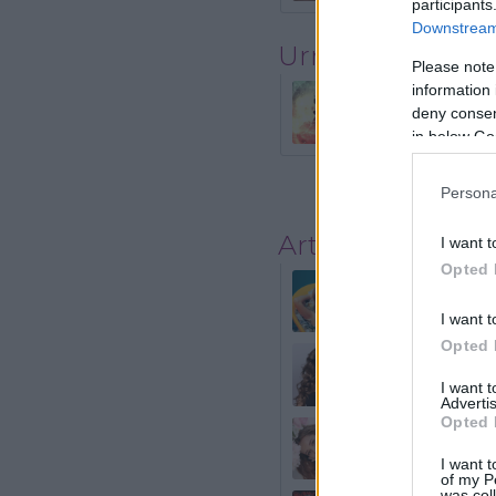
participants
Downstream 
Urmatorul artico
Please note
information 
Femeile angel
deny consent
in below Go
Persona
Articole asemăn
I want t
Opted 
Cum te vei îm
I want t
Opted 
Zeițele zodiac
bun pe lume
I want 
Advertis
Opted 
Cea mai frum
fermecată de
I want t
of my P
was col