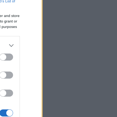
B’s List of
er and store
to grant or
ed purposes