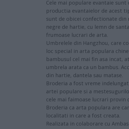
Cele mai populare evantaie sunt 
productia evantaielor de acest ti
sunt de obicei confectionate din
negre de hartie, cu lemn de santa
frumoase lucrari de arta.
Umbrelele din Hangzhou, care com
loc special in arta populara chin
bambusul cel mai fin asa incat, a
umbrela arata ca un bambus. Acop
din hartie, dantela sau matase.
Broderia a fost vreme indelungat
artei populare si a mestesugurilor
cele mai faimoase lucrari provin 
Broderia ca arta populara are car
localitati in care a fost creata.
Realizata in colaborare cu Ambas