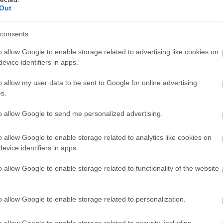
ului: 5 zodii care fură inimi și iubiri
Out
consents
o allow Google to enable storage related to advertising like cookies on
evice identifiers in apps.
o allow my user data to be sent to Google for online advertising
 ani si sunt de acord ca Karena.ro sa
s.
l pentru a primi newslettere si e-mail-uri
to allow Google to send me personalized advertising.
să aflu ultimele noutăți
o allow Google to enable storage related to analytics like cookies on
evice identifiers in apps.
o allow Google to enable storage related to functionality of the website
o allow Google to enable storage related to personalization.
o allow Google to enable storage related to security, including