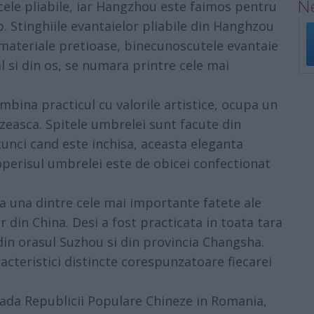
Ne
cele pliabile, iar Hangzhou este faimos pentru
p. Stinghiile evantaielor pliabile din Hanghzou
 materiale pretioase, binecunoscutele evantaie
l si din os, se numara printre cele mai
bina practicul cu valorile artistice, ocupa un
ezeasca. Spitele umbrelei sunt facute din
tunci cand este inchisa, aceasta eleganta
erisul umbrelei este de obicei confectionat
a una dintre cele mai importante fatete ale
 din China. Desi a fost practicata in toata tara
din orasul Suzhou si din provincia Changsha.
acteristici distincte corespunzatoare fiecarei
ada Republicii Populare Chineze in Romania,