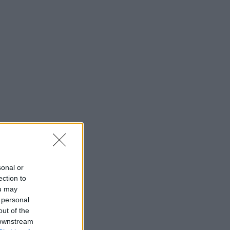
sonal or
ection to
ou may
 personal
out of the
 downstream