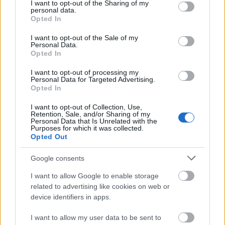
not limited to your visit or usage behaviour. You may click to
I want to opt-out of the Sharing of my
asemeni turturilor de iarna.
personal data.
grant or deny consent to Google and its third-party tags to
Opted In
use your data for below specified purposes in below Google
consent section.
I want to opt-out of the Sale of my
Personal Data.
Opted In
I want to opt-out of processing my
Personal Data for Targeted Advertising.
Opted In
I want to opt-out of Collection, Use,
Retention, Sale, and/or Sharing of my
Personal Data that Is Unrelated with the
Purposes for which it was collected.
Opted Out
Google consents
I want to allow Google to enable storage
related to advertising like cookies on web or
device identifiers in apps.
I want to allow my user data to be sent to