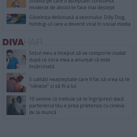
Studiul pe care îl așteptam: consumul
moderat de alcool te face mai deștept
Găselnița delicioasă a sezonului: Dilly Dog,
hotdog-ul care a devenit viral în social media
Soțul meu a început să se comporte ciudat
după ce sora mea a anunțat că este
însărcinată
5 calități neașteptate care îl fac să vrea să te
"vâneze" și să fii a lui
10 semne că trebuie să te îngrijorezi dacă
partenerul tău e prea prietenos cu cineva
de la muncă