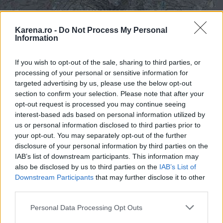
Karena.ro -
Do Not Process My Personal
Information
If you wish to opt-out of the sale, sharing to third parties, or
processing of your personal or sensitive information for
targeted advertising by us, please use the below opt-out
section to confirm your selection. Please note that after your
opt-out request is processed you may continue seeing
interest-based ads based on personal information utilized by
us or personal information disclosed to third parties prior to
your opt-out. You may separately opt-out of the further
disclosure of your personal information by third parties on the
IAB’s list of downstream participants. This information may
Mireasa- Anna Karenina sau Craiasa zapezii?
also be disclosed by us to third parties on the
IAB’s List of
Pentru ca nu vei sta numai inauntru, iti recomand
Downstream Participants
that may further disclose it to other
sa ai ceva pe tine, cum ar fi o mica
haina de blana
third parties.
alba, sau un bordero cu maneci lungi
. De asemenea
Please note that this website/app uses one or more Google
Personal Data Processing Opt Outs
ai putea avea o coronita sau un colier cu cristale,
services and may gather and store information including but