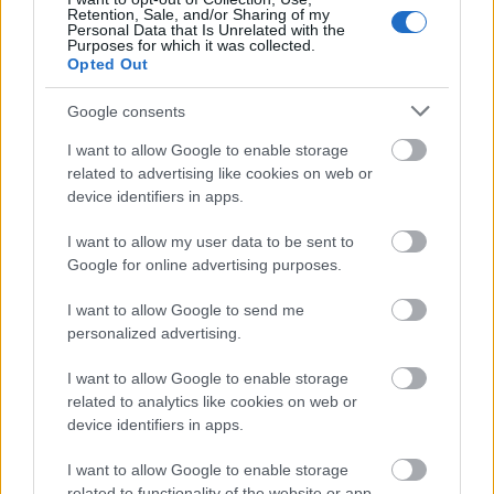
fii mai fericita in 30 de zile
Retention, Sale, and/or Sharing of my
Personal Data that Is Unrelated with the
Purposes for which it was collected.
Cele mai nerușinate zodii. Nu apreciază
Opted Out
nimic din ce le oferi
Google consents
Cele mai bune accesorii pentru
I want to allow Google to enable storage
grătarul de grădină care îți vor ușura
related to advertising like cookies on web or
gătitul
device identifiers in apps.
I want to allow my user data to be sent to
Google for online advertising purposes.
I want to allow Google to send me
personalized advertising.
I want to allow Google to enable storage
related to analytics like cookies on web or
device identifiers in apps.
I want to allow Google to enable storage
related to functionality of the website or app.