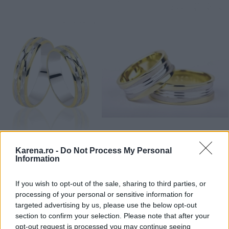
Karena.ro -
Do Not Process My Personal
Information
Verighete La Rosa,
Verighete Bijuteria Quartz,
If you wish to opt-out of the sale, sharing to third parties, or
pret 1300 lei
pret 1815 lei
processing of your personal or sensitive information for
targeted advertising by us, please use the below opt-out
Verighete ieftine cu design elegant, din aur alb
section to confirm your selection. Please note that after your
opt-out request is processed you may continue seeing