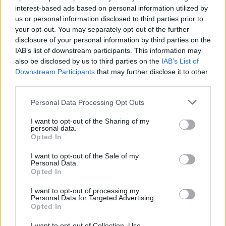
Daca sunteti un cuplu pe care il reprezinta
interest-based ads based on personal information utilized by
eleganta, atunci cu siguranta toate alegerile pe
us or personal information disclosed to third parties prior to
care le veti face pentru nunta vor fi exact la fel.
your opt-out. You may separately opt-out of the further
disclosure of your personal information by third parties on the
Despre frumusetea si eleganta aurului alb, nici nu
IAB’s list of downstream participants. This information may
mai are rost sa discutam, asa ca propunem direct
also be disclosed by us to third parties on the
IAB’s List of
doua modele de verighete ieftine si elegante,
Downstream Participants
that may further disclose it to other
third parties.
fabricate din acest material pretios, care va vor
reprezenta in totalitate. Chiar daca vi se pare ca
Please note that this website/app uses one or more Google
Personal Data Processing Opt Outs
services and may gather and store information including but
aurul alb este un material scump, va dam aceste
not limited to your visit or usage behaviour. You may click to
I want to opt-out of the Sharing of my
exemple de modele de verighete ieftine, cu preturi
personal data.
grant or deny consent to Google and its third-party tags to
Opted In
sub 2000 de lei, care sa va faca sa va razganditi. Nu-
use your data for below specified purposes in below Google
consent section.
i asa ca sunt minunate?
I want to opt-out of the Sale of my
Personal Data.
Opted In
I want to opt-out of processing my
Personal Data for Targeted Advertising.
Vezi și
Opted In
Lucruri mici pe care le poti face ca sa
I want to opt-out of Collection, Use,