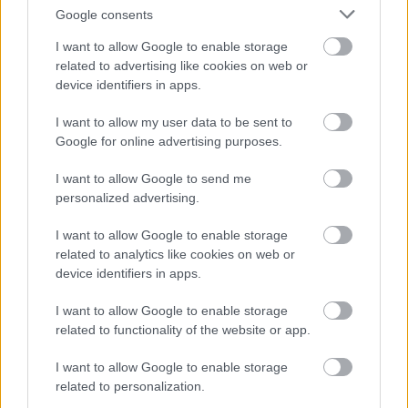
anuntam ca inca aveti ocazia sa va inscrieti la
Google consents
concurs pana pe 26 iunie, data pana la care a fost
I want to allow Google to enable storage
prelungit concursul nostru.Castigatorii vor fi
related to advertising like cookies on web or
extrasi prin random.org.
device identifiers in apps.
I want to allow my user data to be sent to
Google for online advertising purposes.
I want to allow Google to send me
personalized advertising.
I want to allow Google to enable storage
related to analytics like cookies on web or
device identifiers in apps.
I want to allow Google to enable storage
related to functionality of the website or app.
I want to allow Google to enable storage
related to personalization.