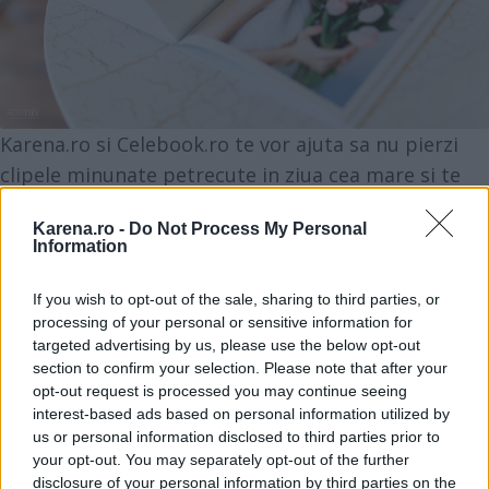
Karena.ro si Celebook.ro te vor ajuta sa nu pierzi
clipele minunate petrecute in ziua cea mare si te
invita la concurs. Poti castiga premiul cel mare, o
Karena.ro -
Do Not Process My Personal
fotocarte de pe celebook.ro,
in valoare de 179 de
Information
RON
, sau unul dintre cele 3 vouchere, de 50 de
RON, fiecare.
If you wish to opt-out of the sale, sharing to third parties, or
processing of your personal or sensitive information for
targeted advertising by us, please use the below opt-out
section to confirm your selection. Please note that after your
Vezi și
opt-out request is processed you may continue seeing
interest-based ads based on personal information utilized by
Lucruri pe care sa le faci in fata
us or personal information disclosed to third parties prior to
iubitului inainte de nunta
your opt-out. You may separately opt-out of the further
disclosure of your personal information by third parties on the