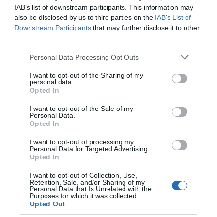
Dragostea acestor zodii arde mai
IAB’s list of downstream participants. This information may
fierbinte ca focul
also be disclosed by us to third parties on the
IAB’s List of
Downstream Participants
that may further disclose it to other
6 zodii care se vor casatori cu sufletul
third parties.
lor pereche in 2024
Please note that this website/app uses one or more Google
Personal Data Processing Opt Outs
services and may gather and store information including but
Tot ce trebuie sa faci este sa te inscrii la concursul
not limited to your visit or usage behaviour. You may click to
I want to opt-out of the Sharing of my
personal data.
nostru, care se va desfasura in perioada 16.05.2017-
grant or deny consent to Google and its third-party tags to
Opted In
use your data for below specified purposes in below Google
6.06.2017. Inscrie-te la newsletter-ul Celeboook.ro,
consent section.
I want to opt-out of the Sale of my
completand in formularul de mai jos adresa de
Personal Data.
Opted In
mail, numele si prenumele, precum si numarul de
telefon, si ai o sansa sa primesti unul dintre cele
I want to opt-out of processing my
Personal Data for Targeted Advertising.
patru premii.
Opted In
Tipareste-ti amintirile de nunta intr-o fotocarte
I want to opt-out of Collection, Use,
minunata, precum sunt cele pe care le gasesti pe
Retention, Sale, and/or Sharing of my
Personal Data that Is Unrelated with the
celebook.ro, construieste-ti un arc peste timp si
Purposes for which it was collected.
Opted Out
pastreaza emotiile la fel de vii ca in prima zi. Va