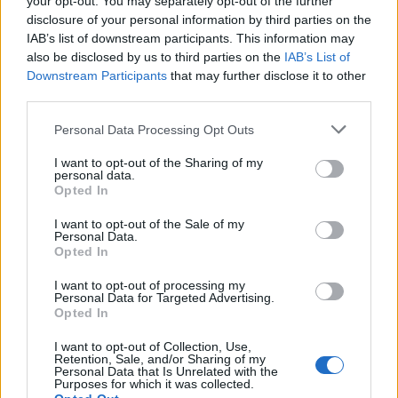
your opt-out. You may separately opt-out of the further
disclosure of your personal information by third parties on the
IAB’s list of downstream participants. This information may
also be disclosed by us to third parties on the
IAB’s List of
Downstream Participants
that may further disclose it to other
third parties.
Please note that this website/app uses one or more Google
Personal Data Processing Opt Outs
services and may gather and store information including but
not limited to your visit or usage behaviour. You may click to
I want to opt-out of the Sharing of my
personal data.
grant or deny consent to Google and its third-party tags to
Opted In
use your data for below specified purposes in below Google
consent section.
I want to opt-out of the Sale of my
Personal Data.
Opted In
I want to opt-out of processing my
Personal Data for Targeted Advertising.
Opted In
Rochie TinaR
Rochie La Femme
Model: AKSI 417
Model: S20700A
I want to opt-out of Collection, Use,
Retention, Sale, and/or Sharing of my
Pret: 146 lei
Pret: 239,99 lei
Personal Data that Is Unrelated with the
Purposes for which it was collected.