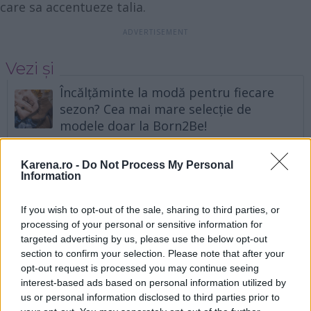
care sa accentueze talia.
Vezi și
Încălțăminte la modă pentru fiecare
sezon? Cea mai mare selecție de
modele doar la Born2Be!
Oana Moșneagu se pregătește să
devină mireasă. A probat 70 de rochii
Karena.ro -
Do Not Process My Personal
Information
până să aleagă ce va purta
11 modele de manichiură care nu se
If you wish to opt-out of the sale, sharing to third parties, or
mai poartă în oamna 2024
processing of your personal or sensitive information for
targeted advertising by us, please use the below opt-out
section to confirm your selection. Please note that after your
opt-out request is processed you may continue seeing
interest-based ads based on personal information utilized by
us or personal information disclosed to third parties prior to