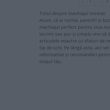
‹
1
...
3
Totul despre machiajul miresei
Acum, că ai rochia, pantofii și b
machiajul perfect pentru ziua nunț
lacrimi sau pur și simplu vrei să 
articolele noastre cu sfaturi de 
tip de ochi. Pe lângă asta, aici ve
informative și recomandări pentr
orașul tău.