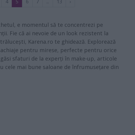
4
5
6
7
...
13
›
uchetul, e momentul să te concentrezi pe
ii. Fie că ai nevoie de un look rezistent la
strălucești, Karena.ro te ghidează. Explorează
machiaje pentru mirese, perfecte pentru orice
i găsi sfaturi de la experți în make-up, articole
u cele mai bune saloane de înfrumusețare din