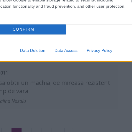
cation functionality and fraud prevention, and other user protection.
aj de mireasa: idei care-ti pun in
nta trasaturile frumoase
xandra Negreanu
CONFIRM
Data Deletion
Data Access
Privacy Policy
2011
a obtii un machiaj de mireasa rezistent
mp de vara
alina Nazalu