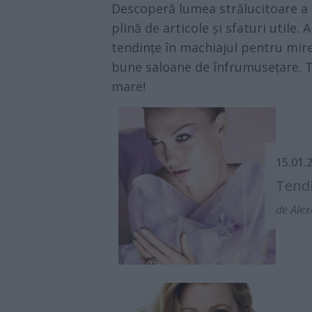
Descoperă lumea strălucitoare a 
plină de articole și sfaturi utile. A
tendințe în machiajul pentru mire
bune saloane de înfrumusețare. To
mare!
15.01.
Tendi
de Ale