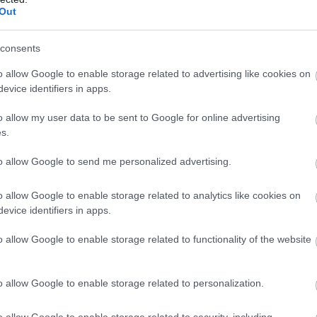
ajul de mireasa
Out
alina Nazalu
consents
o allow Google to enable storage related to advertising like cookies on
evice identifiers in apps.
o allow my user data to be sent to Google for online advertising
s.
2011
u probleme? Afla solutiile pentru un
to allow Google to send me personalized advertising.
aj de mireasa impecabil
o allow Google to enable storage related to analytics like cookies on
alina Nazalu
evice identifiers in apps.
o allow Google to enable storage related to functionality of the website
o allow Google to enable storage related to personalization.
2011
o allow Google to enable storage related to security, including