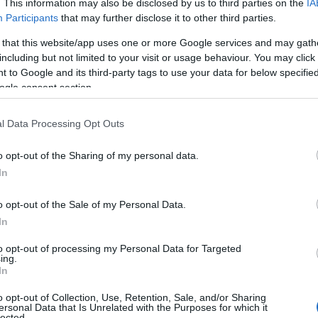
. This information may also be disclosed by us to third parties on the
IA
Participants
that may further disclose it to other third parties.
 that this website/app uses one or more Google services and may gath
including but not limited to your visit or usage behaviour. You may click 
 to Google and its third-party tags to use your data for below specifi
ogle consent section.
2011
aj de mireasa: cele mai importante
l Data Processing Opt Outs
nte ale noului sezon
o opt-out of the Sharing of my personal data.
alina Nazalu
In
o opt-out of the Sale of my Personal Data.
In
to opt-out of processing my Personal Data for Targeted
ing.
In
2011
l complet de alegere a rujului pentru
o opt-out of Collection, Use, Retention, Sale, and/or Sharing
ersonal Data that Is Unrelated with the Purposes for which it
lected.