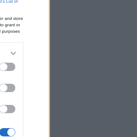
B’s List of
er and store
to grant or
ed purposes