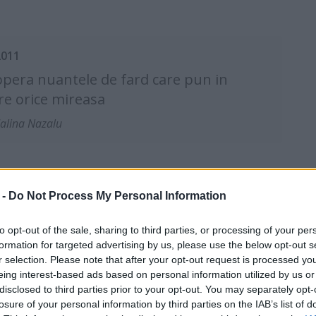
2011
pera nuantele de fard care pun in
re orice mireasa
alina Nazalu
 -
Do Not Process My Personal Information
to opt-out of the sale, sharing to third parties, or processing of your per
2011
formation for targeted advertising by us, please use the below opt-out s
oduse de make-up indispensabile, pe
r selection. Please note that after your opt-out request is processed y
iti sa le folosesti
eing interest-based ads based on personal information utilized by us or
disclosed to third parties prior to your opt-out. You may separately opt-
alina Nazalu
losure of your personal information by third parties on the IAB’s list of