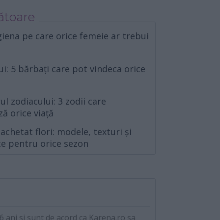
ătoare
igiena pe care orice femeie ar trebui
ui: 5 bărbați care pot vindeca orice
ul zodiacului: 3 zodii care
ă orice viață
chetat flori: modele, texturi și
ite pentru orice sezon
 ani si sunt de acord ca Karena.ro sa