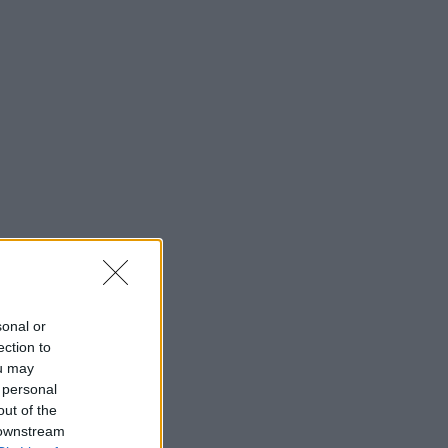
sonal or
ection to
ou may
 personal
out of the
 downstream