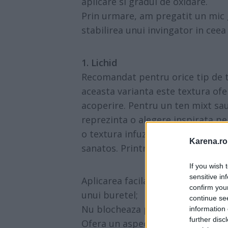
aplicare si gradul de oxidare.
Prin urmare, am pregatit un mic g
stabilirea unui invingator in ceea
1. Lichid
Recomandat pentru orice tip de te
aceasta varianta este textura ofer
acoperire. Pentru un ten mixt sau
reprezinta o alegere inspirata pe
o textura infuzata cu acid hialuro
Karena.ro
sanatos. Printre avantajele sale 
If you wish 
sensitive in
Aplicarea facila, care se poate re
confirm you
unui buretel;
continue se
Nu blocheaza porii, asadar nu te v
information 
further disc
Ofera un aspect placut si prezinta