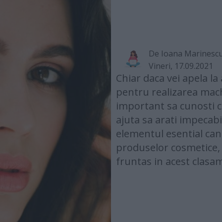
De
Ioana Marinesc
Vineri, 17.09.2021
Chiar daca vei apela la
pentru realizarea mach
important sa cunosti c
ajuta sa arati impecabi
elementul esential can
produselor cosmetice,
fruntas in acest clasa