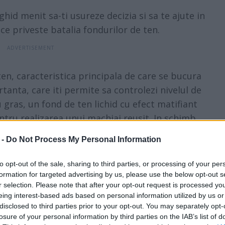
hid menit sa-ti usureze decizia si sa te ajute in
 ce priveste batalia fondurilor de ten.
n, caracteristica principala de care se bucura
tanta, care iti permite sa controlezi nivelul de
 gras, un fond de ten lichid cu efect matifiant
ntru realizarea unui
machiaj
reusit. In schimb,
nic va oferi tenului uscat un aspect luminos si
 -
Do Not Process My Personal Information
se numara:
to opt-out of the sale, sharing to third parties, or processing of your per
formation for targeted advertising by us, please use the below opt-out s
aliza prin intermediul unei pensule sau sau a
r selection. Please note that after your opt-out request is processed y
eing interest-based ads based on personal information utilized by us or
ei confrunta cu viitoare cosuri;
disclosed to third parties prior to your opt-out. You may separately opt-
losure of your personal information by third parties on the IAB’s list of
 rezistenta la transfer;