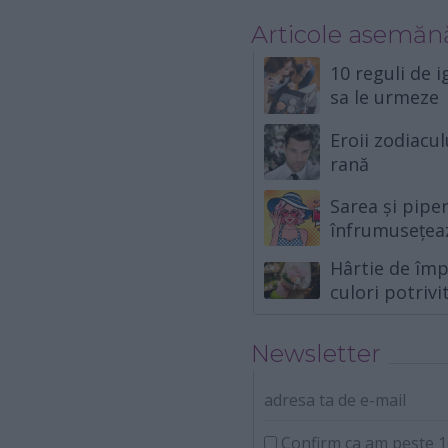
Articole asemăn
10 reguli de 
sa le urmeze
Eroii zodiacul
rană
Sarea și piper
înfrumusețeaz
Hârtie de împa
culori potriv
Newsletter
adresa ta de e-mail
Confirm ca am peste 16