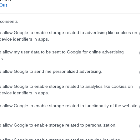
Out
consents
ras sau mixt, fondul de ten compact arata, la
o allow Google to enable storage related to advertising like cookies on
evice identifiers in apps.
a. Cu toate acestea, diferenta o face structura
ri rezistenta dorita pe durata intregului
o allow my user data to be sent to Google for online advertising
sa-si pastreze aspectul natural si impecabil al
s.
 sau transpiratiei.
to allow Google to send me personalized advertising.
o allow Google to enable storage related to analytics like cookies on
evice identifiers in apps.
iar si pentru un ten sensibil, acest tip de fond
avnite de orice mireasa: naturalete si
o allow Google to enable storage related to functionality of the website
a dintre lichid si pudra, se potriveste tuturor
u compact iti permite sa transporti cu usurinta
o allow Google to enable storage related to personalization.
o allow Google to enable storage related to security, including