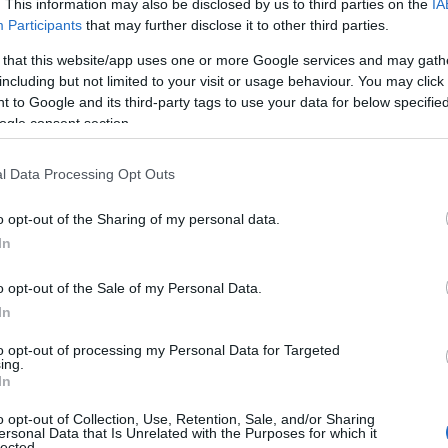
. This information may also be disclosed by us to third parties on the
IA
in functie de preferinte si necesitati.
Participants
that may further disclose it to other third parties.
 that this website/app uses one or more Google services and may gath
spre mare, fondul de ten sub forma de crema
including but not limited to your visit or usage behaviour. You may click 
hidratare, fapt ce-l face potrivit pentru un ten
 to Google and its third-party tags to use your data for below specifi
ogle consent section.
l ca acopera imperfectiunile si uniformizeaza
minozitate si se poate aplica prin intermediul
l Data Processing Opt Outs
e machiaj.
o opt-out of the Sharing of my personal data.
In
o opt-out of the Sale of my Personal Data.
are orice cuplu ar trebui să le
In
l an
to opt-out of processing my Personal Data for Targeted
ing.
er din zodiac. Depășesc orice
In
are în viată
o opt-out of Collection, Use, Retention, Sale, and/or Sharing
ersonal Data that Is Unrelated with the Purposes for which it
pă cu orice: i se iartă toate
lected.