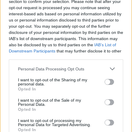
section to confirm your selection. Please note that after your
COAFAT MIREASA
95 LEI
opt-out request is processed you may continue seeing
Ofertele speciale ale Salonului Diyona includ:
interest-based ads based on personal information utilized by
us or personal information disclosed to third parties prior to
your opt-out. You may separately opt-out of the further
Pachet Tuns + Spalat + Coafat Par Scurt 30 RON
disclosure of your personal information by third parties on the
IAB’s list of downstream participants. This information may
also be disclosed by us to third parties on the
IAB’s List of
Pachet Tuns + Spalat + Coafat Par Mediu 35 RON
Downstream Participants
that may further disclose it to other
third parties.
Pachet Tuns + Spalat + Coafat Par Lung 40 RON
Please note that this website/app uses one or more Google
Personal Data Processing Opt Outs
Inainte de a trece la coafura, trebuie sa te
services and may gather and store information including but
pregatesti temeinic cu cateva ritualuri de
not limited to your visit or usage behaviour. You may click to
I want to opt-out of the Sharing of my
personal data.
grant or deny consent to Google and its third-party tags to
infrumusetare. Epilatul, pensatul, o masca
Opted In
use your data for below specified purposes in below Google
hidratanta si alte cateva trucuri de beauty te ajuta
consent section.
I want to opt-out of the Sale of my
sa arati ca cea mai frumoasa varianta a ta in cea
Personal Data.
Opted In
mai importanta zi.
I want to opt-out of processing my
Personal Data for Targeted Advertising.
Opted In