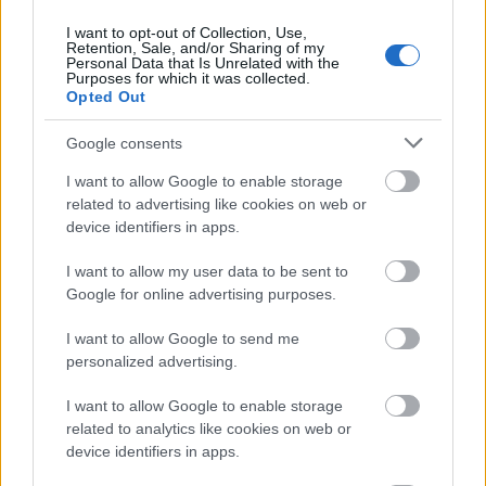
I want to opt-out of Collection, Use,
Retention, Sale, and/or Sharing of my
Personal Data that Is Unrelated with the
Purposes for which it was collected.
Opted Out
Google consents
I want to allow Google to enable storage
related to advertising like cookies on web or
device identifiers in apps.
I want to allow my user data to be sent to
Google for online advertising purposes.
Salonul Diyona vine in intampinarea clientelor (si
I want to allow Google to send me
personalized advertising.
clientilor) cu servicii profesionale de cosmetica,
incepand de la doar
5 lei
.
I want to allow Google to enable storage
Vei fi incantata sa afli ca la Diyona un
epilat
related to analytics like cookies on web or
device identifiers in apps.
complet costa doar 65 de lei
, iar pentru
pensat
vei