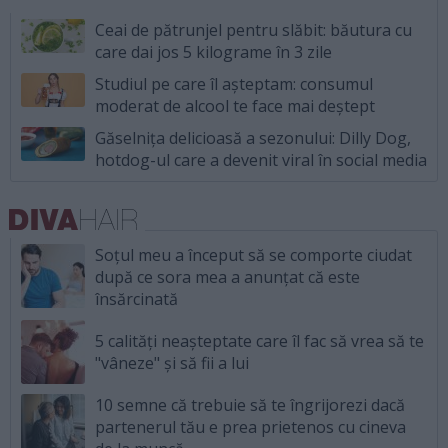
Ceai de pătrunjel pentru slăbit: băutura cu
care dai jos 5 kilograme în 3 zile
Studiul pe care îl așteptam: consumul
moderat de alcool te face mai deștept
Găselnița delicioasă a sezonului: Dilly Dog,
hotdog-ul care a devenit viral în social media
Soțul meu a început să se comporte ciudat
după ce sora mea a anunțat că este
însărcinată
5 calități neașteptate care îl fac să vrea să te
"vâneze" și să fii a lui
10 semne că trebuie să te îngrijorezi dacă
partenerul tău e prea prietenos cu cineva