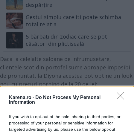
despărțire
Gestul simplu care iti poate schimba
total relatia
5 bărbați din zodiac care se pot
căsători din plictiseală
Daca la celelalte saloane de infrumusetare,
clientele scot din portofel sume aproape imposibil
de pronuntat, la Diyona acestea pot obtine un look
nou cu preturi pornind de la 20 de lei:
TUNS
20 LEI
Karena.ro -
Do Not Process My Personal
COAFAT PAR SCURT
25 LEI
Information
COAFAT PAR MEDIU
30 LEI
If you wish to opt-out of the sale, sharing to third parties, or
COAFAT PAR LUNG
35 LEI
processing of your personal or sensitive information for
COC
70 LEI
targeted advertising by us, please use the below opt-out