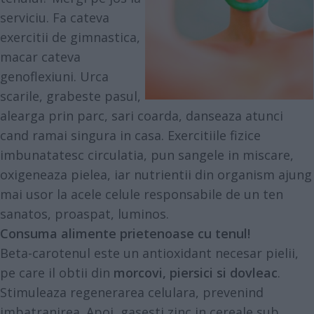
serviciu. Fa cateva
exercitii de gimnastica,
macar cateva
genoflexiuni. Urca
scarile, grabeste pasul,
alearga prin parc, sari coarda, danseaza atunci
cand ramai singura in casa. Exercitiile fizice
imbunatatesc circulatia, pun sangele in miscare,
oxigeneaza pielea, iar nutrientii din organism ajung
mai usor la acele celule responsabile de un ten
sanatos, proaspat, luminos.
Consuma alimente prietenoase cu tenul!
Beta-carotenul este un antioxidant necesar pielii,
pe care il obtii din
morcovi, piersici si dovleac
.
Stimuleaza regenerarea celulara, prevenind
imbatranirea. Apoi, gasesti zinc in cereale sub