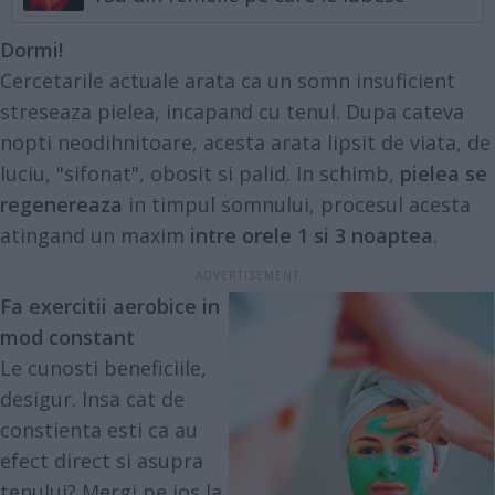
Dormi!
Cercetarile actuale arata ca un somn insuficient
streseaza pielea, incapand cu tenul. Dupa cateva
nopti neodihnitoare, acesta arata lipsit de viata, de
luciu, "sifonat", obosit si palid. In schimb,
pielea se
regenereaza
in timpul somnului, procesul acesta
atingand un maxim
intre orele 1 si 3 noaptea
.
Fa exercitii aerobice in
mod constant
Le cunosti beneficiile,
desigur. Insa cat de
constienta esti ca au
efect direct si asupra
tenului? Mergi pe jos la