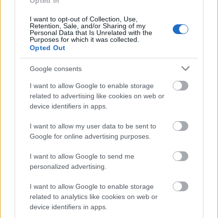
Opted In
70% apa. In fiecare zi
pierdem pana la trei sferturi
I want to opt-out of Collection, Use,
Retention, Sale, and/or Sharing of my
din apa din organism, pur si
Personal Data that Is Unrelated with the
Purposes for which it was collected.
simplu prin transpiratie si urina. Iar apa este
Opted Out
implicata in toate procesele importante din
Google consents
organism. La nivelul pielii, apa actioneaza ca o
sursa interna si continua de hidratare.
Mentine
I want to allow Google to enable storage
related to advertising like cookies on web or
pielea supla, ferma si radioasa, prevenind
device identifiers in apps.
imbatranirea.
Asa ca bea apa zilnic si
nu astepta sa
iti fie sete
. Senzatia de sete este deja un indicator
I want to allow my user data to be sent to
Google for online advertising purposes.
al faptului ca organismul tau atinge primul prag al
dezhidratarii.
I want to allow Google to send me
Vitamina C
personalized advertising.
Este un antioxidant puternic, ce stimuleaza
I want to allow Google to enable storage
productia de elasten si colagen. Mentine
related to analytics like cookies on web or
elasticitatea vaselor sanguine si a membranelor
device identifiers in apps.