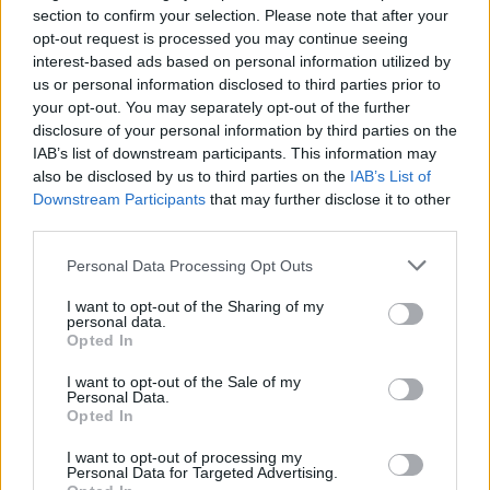
Renuntam la fumat
section to confirm your selection. Please note that after your
Cercetarile arata ca fiecare tigara are un
dublu
opt-out request is processed you may continue seeing
interest-based ads based on personal information utilized by
efect negativ asupra colagenului
: inhiba sinteza
us or personal information disclosed to third parties prior to
acestuia si elibereaza enzime care il "ataca" si il
your opt-out. You may separately opt-out of the further
degradeaza. In plus, fumatul provoaca lipsa
disclosure of your personal information by third parties on the
IAB’s list of downstream participants. This information may
oxigenului la nivel celular, dehidratarea si aparitia
also be disclosed by us to third parties on the
IAB’s List of
ridurilor, inclusiv a celor din jurul gurii.
Downstream Participants
that may further disclose it to other
De parca nu ar fi destul,
third parties.
aceste efecte ale fumatului
Please note that this website/app uses one or more Google
Personal Data Processing Opt Outs
apar chiar si la femeile care
services and may gather and store information including but
not limited to your visit or usage behaviour. You may click to
I want to opt-out of the Sharing of my
se protejeaza foarte bine de
personal data.
grant or deny consent to Google and its third-party tags to
soare. Adica nu este destul sa
Opted In
use your data for below specified purposes in below Google
luam masuri numai in acea
consent section.
I want to opt-out of the Sale of my
Personal Data.
privinta...
Opted In
Ne hidratam
I want to opt-out of processing my
Corpul uman contine pana la
Personal Data for Targeted Advertising.