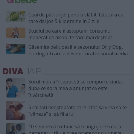
Ceai de pătrunjel pentru slăbit: băutura cu
care dai jos 5 kilograme în 3 zile
Studiul pe care îl așteptam: consumul
moderat de alcool te face mai deștept
Găselnița delicioasă a sezonului: Dilly Dog,
hotdog-ul care a devenit viral în social media
Soțul meu a început să se comporte ciudat
după ce sora mea a anunțat că este
însărcinată
5 calități neașteptate care îl fac să vrea să te
"vâneze" și să fii a lui
10 semne că trebuie să te îngrijorezi dacă
partenerul tău e prea prietenos cu cineva