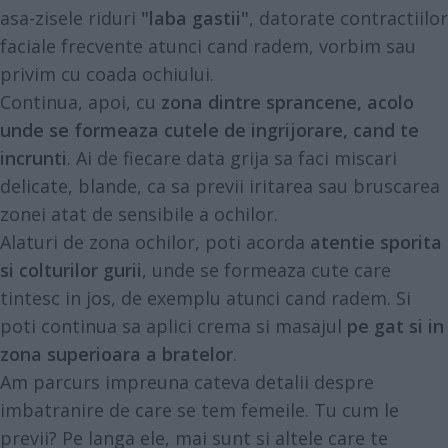
asa-zisele riduri
"laba gastii"
, datorate contractiilor
faciale frecvente atunci cand radem, vorbim sau
privim cu coada ochiului.
Continua, apoi, cu
zona dintre sprancene, acolo
unde se formeaza cutele de ingrijorare, cand te
incrunti
. Ai de fiecare data grija sa faci miscari
delicate, blande, ca sa previi iritarea sau bruscarea
zonei atat de sensibile a ochilor.
Alaturi de zona ochilor, poti acorda
atentie sporita
si colturilor gurii
, unde se formeaza cute care
tintesc in jos, de exemplu atunci cand radem. Si
poti continua sa aplici crema si masajul
pe gat si in
zona superioara a bratelor
.
Am parcurs impreuna cateva detalii despre
imbatranire de care se tem femeile. Tu cum le
previi? Pe langa ele, mai sunt si altele care te