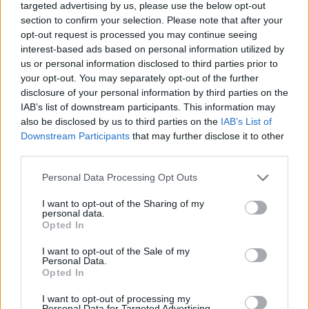
femeia Leu își urmărește pasiunile cu determinare
targeted advertising by us, please use the below opt-out
și grație, făcând din fiecare moment al vieții o scenă
section to confirm your selection. Please note that after your
opt-out request is processed you may continue seeing
pe care să strălucească.
interest-based ads based on personal information utilized by
3. Femeia Scorpion – vrăjitoarea misterioasă
us or personal information disclosed to third parties prior to
your opt-out. You may separately opt-out of the further
disclosure of your personal information by third parties on the
Femeia Scorpion este enigma zodiacului. Dotată cu
IAB’s list of downstream participants. This information may
o intuiție extraordinară și o voință de fier, ea
also be disclosed by us to third parties on the
IAB’s List of
Downstream Participants
that may further disclose it to other
navighează prin viață cu o determinare și o forță
third parties.
interioară ce o fac să iasă în evidență. Nativele
Please note that this website/app uses one or more Google
Scorpion sunt cunoscute pentru intensitatea lor
Personal Data Processing Opt Outs
services and may gather and store information including but
emoțională, dar și pentru capacitatea de a
not limited to your visit or usage behaviour. You may click to
I want to opt-out of the Sharing of my
personal data.
transforma această intensitate într-o putere de
grant or deny consent to Google and its third-party tags to
Opted In
use your data for below specified purposes in below Google
neoprit. Ele abordează viața cu o pasiune arzătoare
consent section.
I want to opt-out of the Sale of my
și o dorință de a descoperi adevărurile cele mai
Personal Data.
Opted In
ascunse. Femeia Scorpion este un lider strategic,
care își folosește inteligența și carisma pentru a
I want to opt-out of processing my
Personal Data for Targeted Advertising.