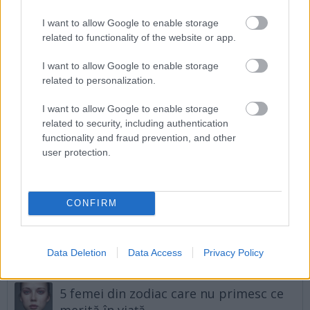
Determinarea lor, încrederea în sine și pasiunea cu
I want to allow Google to enable storage
care își urmează visurile sunt o sursă de inspirație
related to functionality of the website or app.
pentru toți. Prin exemplul lor, demonstrează că,
I want to allow Google to enable storage
indiferent de provocările pe care le întâmpinăm,
related to personalization.
forța interioară și curajul ne pot conduce spre
I want to allow Google to enable storage
împlinirea oricărui vis.
related to security, including authentication
functionality and fraud prevention, and other
Urmatorul articol
user protection.
Zeițele zodiacului: 5 native care merită
ce-i mai bun pe lume
CONFIRM
Data Deletion
Data Access
Privacy Policy
Articole asemănătoare
5 femei din zodiac care nu primesc ce
merită în viață