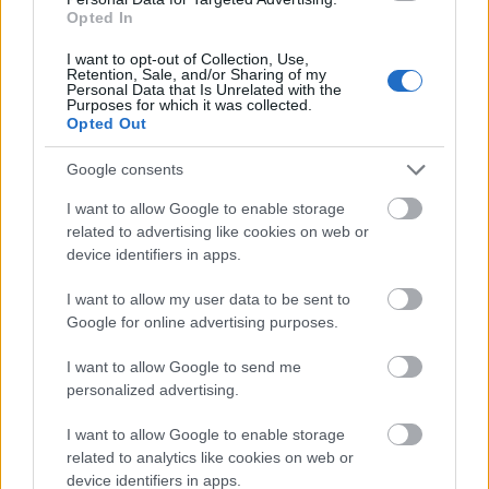
atinge obiectivele pe care și le propune. În ciuda
Opted In
misterului care le învăluie, aceste femei sunt loiale
I want to opt-out of Collection, Use,
și devotate celor pe care îi iubesc, fiind dispuse să
Retention, Sale, and/or Sharing of my
Personal Data that Is Unrelated with the
lupte pentru a-și proteja apropiații.
Purposes for which it was collected.
Opted Out
Vezi și
Google consents
Sarea și piperul zodiacului: 3 zodii care
I want to allow Google to enable storage
înfrumusețează orice viață
related to advertising like cookies on web or
device identifiers in apps.
Femeile angelice din zodiac
I want to allow my user data to be sent to
Google for online advertising purposes.
Femeile din zodiac care nu vor fi
neveste niciodată
I want to allow Google to send me
personalized advertising.
Fiecare dintre aceste femei de fier din zodiac își
I want to allow Google to enable storage
sculptează propria cale spre succes, folosindu-și
related to analytics like cookies on web or
device identifiers in apps.
calitățile unice pentru a depăși orice obstacol.