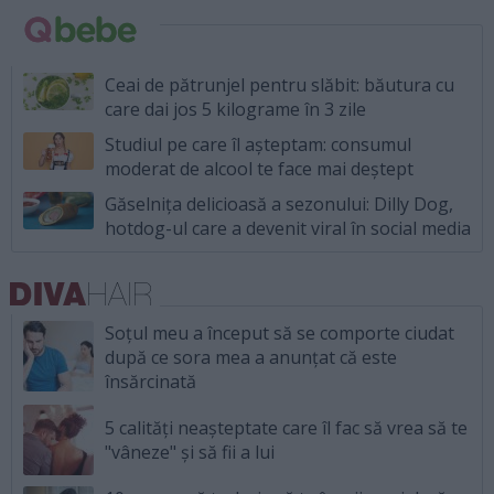
Ceai de pătrunjel pentru slăbit: băutura cu
care dai jos 5 kilograme în 3 zile
Studiul pe care îl așteptam: consumul
moderat de alcool te face mai deștept
Găselnița delicioasă a sezonului: Dilly Dog,
hotdog-ul care a devenit viral în social media
Soțul meu a început să se comporte ciudat
după ce sora mea a anunțat că este
însărcinată
5 calități neașteptate care îl fac să vrea să te
"vâneze" și să fii a lui