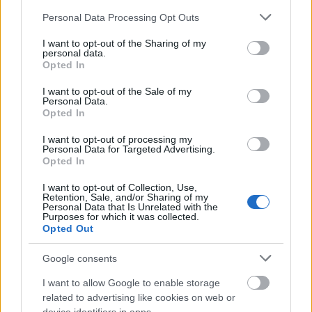
Please note that this website/app uses one or more Google
Personal Data Processing Opt Outs
services and may gather and store information including but
not limited to your visit or usage behaviour. You may click to
I want to opt-out of the Sharing of my
personal data.
grant or deny consent to Google and its third-party tags to
Opted In
use your data for below specified purposes in below Google
consent section.
I want to opt-out of the Sale of my
Personal Data.
Opted In
I want to opt-out of processing my
Maison Dadoo
Personal Data for Targeted Advertising.
Opted In
I want to opt-out of Collection, Use,
Retention, Sale, and/or Sharing of my
Personal Data that Is Unrelated with the
Purposes for which it was collected.
Opted Out
Google consents
I want to allow Google to enable storage
related to advertising like cookies on web or