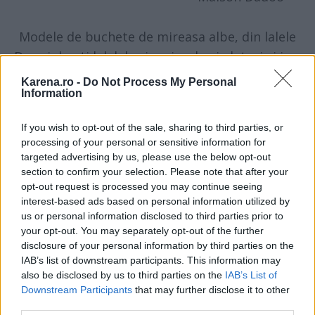
Modele de buchete de mireasa albe, din lalele
Daca iubesti lalelele si vrei sa le ai alaturi si in cea
mai importanta zi a vietii tale, atunci iti poti alege
Karena.ro -
Do Not Process My Personal
un buchet de mireasa alb compus din aceste flori
Information
de primavara. Daca ai nunta in alt anotimp, acest
If you wish to opt-out of the sale, sharing to third parties, or
amanunt nu mai reprezinta o problema, caci
processing of your personal or sensitive information for
florariile iti pot asigura necesarul de flori si in
targeted advertising by us, please use the below opt-out
extrasezon, doar ca trebuie sa stabilesti din timp
section to confirm your selection. Please note that after your
opt-out request is processed you may continue seeing
toate aceste detalii.
interest-based ads based on personal information utilized by
us or personal information disclosed to third parties prior to
your opt-out. You may separately opt-out of the further
disclosure of your personal information by third parties on the
IAB’s list of downstream participants. This information may
also be disclosed by us to third parties on the
IAB’s List of
Downstream Participants
that may further disclose it to other
third parties.