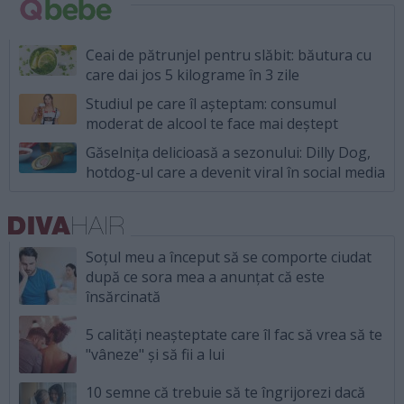
Ceai de pătrunjel pentru slăbit: băutura cu
care dai jos 5 kilograme în 3 zile
Studiul pe care îl așteptam: consumul
moderat de alcool te face mai deștept
Găselnița delicioasă a sezonului: Dilly Dog,
hotdog-ul care a devenit viral în social media
Soțul meu a început să se comporte ciudat
după ce sora mea a anunțat că este
însărcinată
5 calități neașteptate care îl fac să vrea să te
"vâneze" și să fii a lui
10 semne că trebuie să te îngrijorezi dacă