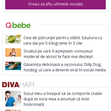
Vreau să aflu ultimele noutăți
Ceai de pătrunjel pentru slăbit: băutura cu
care dai jos 5 kilograme în 3 zile
Studiul pe care îl așteptam: consumul
moderat de alcool te face mai deștept
Găselnița delicioasă a sezonului: Dilly Dog,
hotdog-ul care a devenit viral în social media
Soțul meu a început să se comporte ciudat
după ce sora mea a anunțat că este
însărcinată