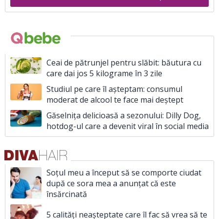
Ceai de pătrunjel pentru slăbit: băutura cu
care dai jos 5 kilograme în 3 zile
Studiul pe care îl așteptam: consumul
moderat de alcool te face mai deștept
Găselnița delicioasă a sezonului: Dilly Dog,
hotdog-ul care a devenit viral în social media
Soțul meu a început să se comporte ciudat
după ce sora mea a anunțat că este
însărcinată
5 calități neașteptate care îl fac să vrea să te