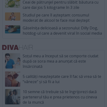
Ceai de pătrunjel pentru slăbit: băutura cu
care dai jos 5 kilograme în 3 zile
Studiul pe care îl așteptam: consumul
moderat de alcool te face mai deștept
Găselnița delicioasă a sezonului: Dilly Dog,
hotdog-ul care a devenit viral în social media
Soțul meu a început să se comporte ciudat
după ce sora mea a anunțat că este
însărcinată
5 calități neașteptate care îl fac să vrea să te
"vâneze" și să fii a lui
10 semne că trebuie să te îngrijorezi dacă
partenerul tău e prea prietenos cu cineva
de la muncă