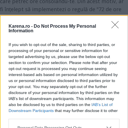
care petrec ore consolându-te. Din acest motiv, ar
fi înțelept să implementezi o regulă de "72 de ore
fără rețele de socializare" după orice fel de
despărțire.
Karena.ro -
Do Not Process My Personal
Information
Fecioară
If you wish to opt-out of the sale, sharing to third parties, or
Nimic nu poate lansa o Fecioară în paralizie
processing of your personal or sensitive information for
targeted advertising by us, please use the below opt-out
analitică mai mult decât o despărțire. Poți rătăci
section to confirm your selection. Please note that after your
într-o mie de întrebări, jucând scenarii în mintea ta
opt-out request is processed you may continue seeing
și regretând tot ceea ce ai fi putut face diferit. Poți
interest-based ads based on personal information utilized by
us or personal information disclosed to third parties prior to
face ca propria ta minte să explodeze din cauza
your opt-out. You may separately opt-out of the further
tuturor lucrurilor pe care le-ai fi putut face, astfel
disclosure of your personal information by third parties on the
încât este posibil să te forțezi să te oprești să mai
IAB’s list of downstream participants. This information may
also be disclosed by us to third parties on the
IAB’s List of
rămâi în această "spirală" sau să faci ceva fizic
Downstream Participants
that may further disclose it to other
pentru a-ți distrage atenția de la acest cerc vicios!
third parties.
Fiind semnul perfecționistului, poți pierde mult
Please note that this website/app uses one or more Google
Personal Data Processing Opt Outs