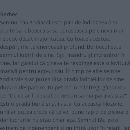
Berbec
Semnul tău zodiacal este plin de îndrăzneală și
poate să iubească și să părăsească pe cineva mai
repede decât majoritatea. Cu toate acestea,
despărțirile te enervează profund. Berbecul este
semnul iubirii de sine. Ești mândru și încrezător în
tine, iar gândul că cineva te respinge este o lovitură
masivă pentru ego-ul tău. În timp ce alte semne
zodiacale s-ar putea lăsa pradă îndoielilor de sine
după o despărțire, tu petreci ore întregi gândindu-
te: "De ce ar fi destul de nebun să mă părăsească?"
Ești o pradă bună și știi asta. Cu această filozofie,
unii ar putea crede că te vei pune rapid pe picioare,
dar lucrurile nu stau chiar așa. Semnul tău este
extrem de independent și nu intră ușor în relații, iar