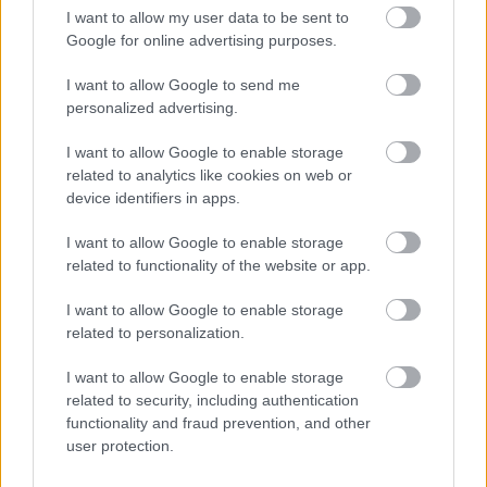
prin proces, elimină toate semnele vizuale ale
I want to allow my user data to be sent to
fostului partener, care pot fi declanșatoare pentru
Google for online advertising purposes.
tine, ca semn orientat estetic. Răsfață-te cât îți
I want to allow Google to send me
permite bugetul. Ești condus de Venus, planeta
personalized advertising.
frumuseții, în cele din urmă, așa că te poți răsfăța
I want to allow Google to enable storage
cu tratamente de înfrumusețare pentru a te ajuta
related to analytics like cookies on web or
să revii mai repede.
device identifiers in apps.
Scorpion
I want to allow Google to enable storage
Nimic nu declanșează comportamente mai
related to functionality of the website or app.
explozive într-un Scorpion decât o despărțire.
I want to allow Google to enable storage
Acesta este unul dintre motivele pentru care ești
related to personalization.
reticent să te implici în prima fază: știi că odată ce
te-ai atașat, legătura devine mai profundă decât
I want to allow Google to enable storage
related to security, including authentication
rădăcinile copacilor. Ideea de a rupe o conexiune
functionality and fraud prevention, and other
pare literalmente ca și cum interiorul tău ar fi
user protection.
smuls afară. Ca rezultat, poți petrece ani fără să-ți