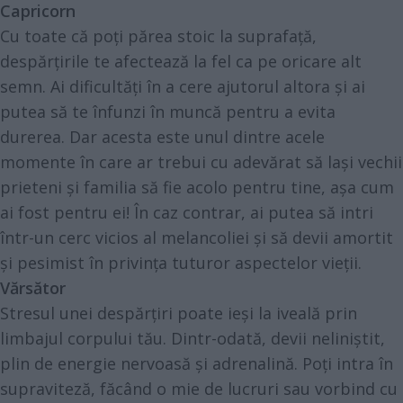
Capricorn
Cu toate că poți părea stoic la suprafață,
despărțirile te afectează la fel ca pe oricare alt
semn. Ai dificultăți în a cere ajutorul altora și ai
putea să te înfunzi în muncă pentru a evita
durerea. Dar acesta este unul dintre acele
momente în care ar trebui cu adevărat să lași vechii
prieteni și familia să fie acolo pentru tine, așa cum
ai fost pentru ei! În caz contrar, ai putea să intri
într-un cerc vicios al melancoliei și să devii amortit
și pesimist în privința tuturor aspectelor vieții.
Vărsător
Stresul unei despărțiri poate ieși la iveală prin
limbajul corpului tău. Dintr-odată, devii neliniștit,
plin de energie nervoasă și adrenalină. Poți intra în
supraviteză, făcând o mie de lucruri sau vorbind cu