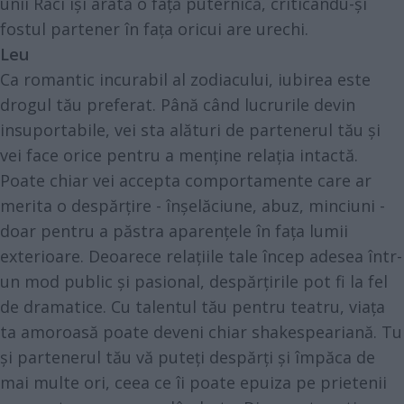
unii Raci își arată o față puternică, criticându-și
fostul partener în fața oricui are urechi.
Leu
Ca romantic incurabil al zodiacului, iubirea este
drogul tău preferat. Până când lucrurile devin
insuportabile, vei sta alături de partenerul tău și
vei face orice pentru a menține relația intactă.
Poate chiar vei accepta comportamente care ar
merita o despărțire - înșelăciune, abuz, minciuni -
doar pentru a păstra aparențele în fața lumii
exterioare. Deoarece relațiile tale încep adesea într-
un mod public și pasional, despărțirile pot fi la fel
de dramatice. Cu talentul tău pentru teatru, viața
ta amoroasă poate deveni chiar shakespeariană. Tu
și partenerul tău vă puteți despărți și împăca de
mai multe ori, ceea ce îi poate epuiza pe prietenii