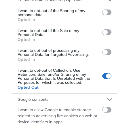
timp căutând să previi alte despărțiri. Vei citi toate
services and may gather and store information including but
cărțile de sfaturi pentru relații, veți arde lumânări
not limited to your visit or usage behaviour. You may click to
I want to opt-out of the Sharing of my
personal data.
grant or deny consent to Google and its third-party tags to
de dezlegare de la magazinul local de vrăjitoare, te
Opted In
use your data for below specified purposes in below Google
vei înscrie în cursuri costisitoare de dezvoltare
consent section.
I want to opt-out of the Sale of my
Personal Data.
personală.
Opted In
Balanță
I want to opt-out of processing my
Când vine vorba de angajament, îți place să îți iei
Personal Data for Targeted Advertising.
tot timpul din lume, cântărind fiecare opțiune și
Opted In
simțind oamenii pentru cât timp îți dorești. Când îți
I want to opt-out of Collection, Use,
Retention, Sale, and/or Sharing of my
dai, în cele din urmă inima, nu ai niciun plan de
Personal Data that Is Unrelated with the
Purposes for which it was collected.
plecare. Balanța este semnul echilibrului, deci
Opted Out
primul lucru care dispare, când apar turbulențe
emoționale, este liniștea. O Balanță cu inima frântă
Google consents
este o priveliște depresivă și necesită alinare de
I want to allow Google to enable storage
urgență. Deși poate părea clișeu, timpul vindecă
related to advertising like cookies on web or
device identifiers in apps.
toate rănile pentru Balanță. Dar în timp ce treci