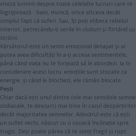
viteză luminii despre toate celelalte lucruri care te
îngrijorează - bani, muncă, orice altceva decât
simplul fapt că suferi. Sau, îți poți elibera rebelul
interior, petrecându-ți serile în cluburi și flirtând cu
străini.
Vărsătorul este un semn emoțional detașat și ai
putea avea dificultăți în a-ți accesa sentimentele,
până când viața nu te forțează să le abordezi. Ia în
considerare acest lucru: emoțiile sunt stocate ca
energie, și când le blochezi, ele rămân blocate.
Pești
Chiar dacă ești unul dintre cele mai sensibile semne
zodiacale, te descurci mai bine în cazul despărțirilor
decât majoritatea semnelor. Adevărul este că ești
un suflet vechi, născut cu o ușoară înclinație spre
tragic. Deși poate părea că te simți fragil și rupt