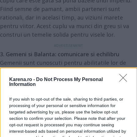
cuplu care este gata sa puna bazele unui Imperiu.
Fiind semne de pamant, ambii parteneri sunt
rationali, dar in acelasi timp, au viziuni marete
pentru viitor. Acest cuplu va munci din greu si va
construi un temelie solida pentru visele lor.
3. Gemeni si Balanta: comunicare si echilibru
Gemenii sunt cunoscuti pentru abilitatile lor de
comunicare, curiozitate si flexibilitate. Balanta, pe
de alta parte, este semnul echilibrului, al justitiei si
Karena.ro -
Do Not Process My Personal
Information
al relatiilor. Cand se uniesc aceste doua semne,
apare un cuplu care stie cum sa comunice, cum sa
If you wish to opt-out of the sale, sharing to third parties, or
negocieze si cum sa mentina echilibrul in orice
processing of your personal or sensitive information for
targeted advertising by us, please use the below opt-out
situatie. Ei pot naviga cu usurinta prin
section to confirm your selection. Please note that after your
complexitatea relatiilor interumane, facandu-i
opt-out request is processed you may continue seeing
perfecti pentru a conduce echipe sau proiecte.
interest-based ads based on personal information utilized by