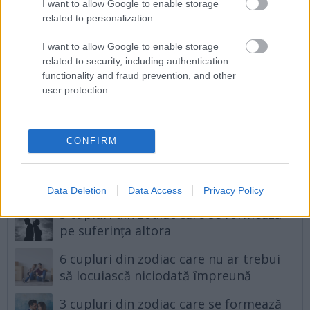
I want to allow Google to enable storage
related to personalization.
Urmatorul articol
I want to allow Google to enable storage
3 cupluri perfecte din zodiac care își
related to security, including authentication
vor vindeca inima ranită
functionality and fraud prevention, and other
user protection.
Articole asemănătoare
CONFIRM
4 cupluri din zodiac compatibile, dar
care se vor înșela întotdeauna
Data Deletion
Data Access
Privacy Policy
3 cupluri din zodiac care se formează
pe suferința altora
6 cupluri din zodiac care nu ar trebui
să locuiască niciodată împreună
3 cupluri din zodiac care se formează