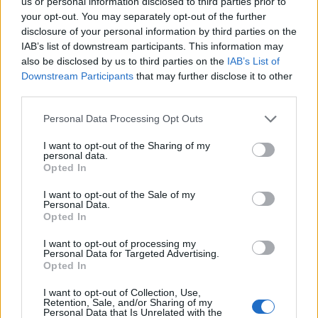
us or personal information disclosed to third parties prior to
your opt-out. You may separately opt-out of the further
Vezi și
disclosure of your personal information by third parties on the
IAB’s list of downstream participants. This information may
5 cupluri din zodiac care se despart în
also be disclosed by us to third parties on the
IAB’s List of
2024
Downstream Participants
that may further disclose it to other
third parties.
3 cupluri din zodiac care își spun adio
în toamna 2024
Please note that this website/app uses one or more Google
Personal Data Processing Opt Outs
services and may gather and store information including but
5 cupluri din zodiac care au cele mai
not limited to your visit or usage behaviour. You may click to
I want to opt-out of the Sharing of my
personal data.
dureroase despărțiri
grant or deny consent to Google and its third-party tags to
Opted In
use your data for below specified purposes in below Google
consent section.
I want to opt-out of the Sale of my
Personal Data.
Opted In
4. Scorpion si Pesti: intensitate si intuitie
Atat Scorpionul cat si Pestii sunt semne de apa,
I want to opt-out of processing my
Personal Data for Targeted Advertising.
ceea ce inseamna ca sunt profund emotionale si
Opted In
intuitive. Scorpionul aduce intensitate, pasiune si
I want to opt-out of Collection, Use,
concentrare, in timp ce Pestii aduc empatie,
Retention, Sale, and/or Sharing of my
Personal Data that Is Unrelated with the