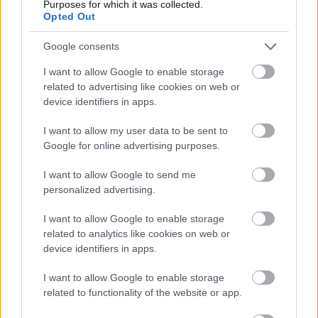
compasiune si o viziune mai larga asupra lumii.
Purposes for which it was collected.
Opted Out
Cand aceste doua semne se unesc, ele formeaza un
cuplu cu o conexiune profunda, care poate intui
Google consents
nevoile si dorintele celor din jur. Aceasta capacitate
I want to allow Google to enable storage
de a "citi" lumea ii face lideri inspirati si vizionari.
related to advertising like cookies on web or
5. Sagetator si Varsator: aventura si inovatie
device identifiers in apps.
I want to allow my user data to be sent to
Sagetatorul este semnul aventurii, al explorarii si al
Google for online advertising purposes.
libertatii. Pe de alta parte, Varsatorul este semnul
I want to allow Google to send me
inovatiei, al progresului si al gandirii
personalized advertising.
neconventionale. Cand se combina, acesti doi nativi
I want to allow Google to enable storage
formeaza un cuplu gata sa exploreze noi orizonturi
related to analytics like cookies on web or
si sa vina cu idei revolutionare. Indrazneala
device identifiers in apps.
Sagetatorului se combina cu geniul inovativ al
I want to allow Google to enable storage
Varsatorului, facand din acest cuplu o forta in fata
related to functionality of the website or app.
careia nu rezista nimeni.