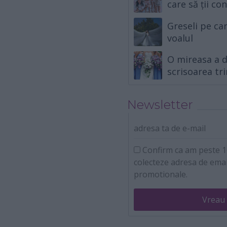
care să ții co
Greseli pe ca
voalul
O mireasa a d
scrisoarea t
Newsletter
adresa ta de e-mail
Confirm ca am peste 16
colecteze adresa de emai
promotionale.
Vreau 