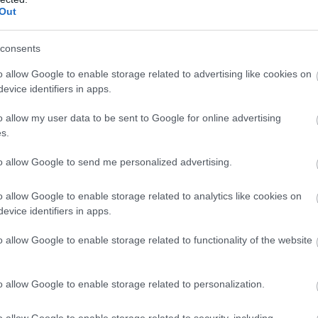
Out
expo Bucuresti, Pavilionul A - Cupola Romexpo
consents
o allow Google to enable storage related to advertising like cookies on
evice identifiers in apps.
00
o allow my user data to be sent to Google for online advertising
.00
s.
to allow Google to send me personalized advertising.
o allow Google to enable storage related to analytics like cookies on
evice identifiers in apps.
elii pentru mama miresei: pregătirea
 zi
o allow Google to enable storage related to functionality of the website
care o mireasa nu ar trebui sa le
o allow Google to enable storage related to personalization.
odată
o allow Google to enable storage related to security, including