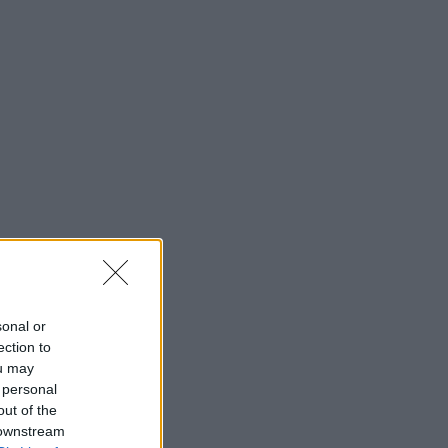
sonal or
ection to
ou may
 personal
out of the
 downstream