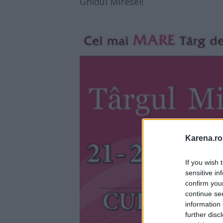
Ghidul Miresei!
Karena.ro
If you wish 
sensitive in
confirm you
continue se
information 
further disc