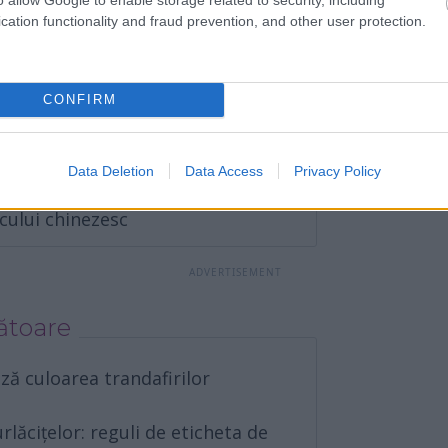
 care mama miresei nu trebuie sa le
cation functionality and fraud prevention, and other user protection.
ro/bilete.php
CONFIRM
gura intrare)
l
Data Deletion
Data Access
Privacy Policy
lt noroc in dragoste in 2024,
acului chinezesc
ătoare
ză culoarea trandafirilor
lăcițelor: reguli de eticheta de