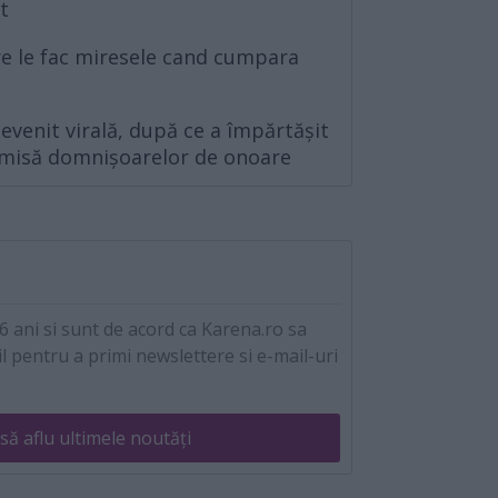
nt
re le fac miresele cand cumpara
evenit virală, după ce a împărtășit
rimisă domnișoarelor de onoare
 ani si sunt de acord ca Karena.ro sa
l pentru a primi newslettere si e-mail-uri
să aflu ultimele noutăți