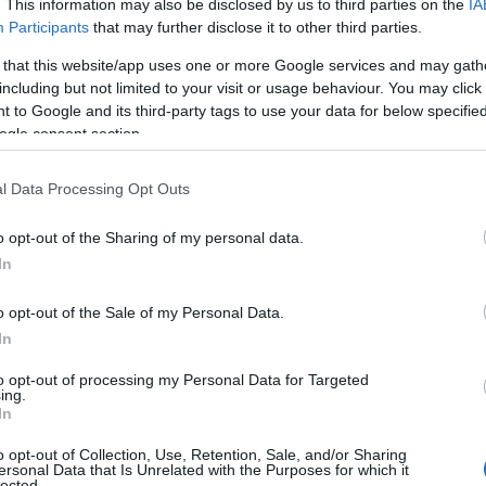
. This information may also be disclosed by us to third parties on the
IA
Participants
that may further disclose it to other third parties.
la aceasta editie, aveti sansa de a castiga zeci
 that this website/app uses one or more Google services and may gath
unta completa, accesorii, pachete foto-video,
including but not limited to your visit or usage behaviour. You may click 
up, pana la rochii de mireasa sau chiar mult
 to Google and its third-party tags to use your data for below specifi
, pe 23 februarie 2014, va avea loc extragerea
ogle consent section.
e la tombola Ghidul Miresei de la targ, in
l Data Processing Opt Outs
at si cele oferite prin intermediul editiei 21 a
e de 2500 de euro! Mai multe detalii regasiti pe
o opt-out of the Sharing of my personal data.
In
o opt-out of the Sale of my Personal Data.
outati si detalii despre editia de iarna 2014 a
In
va invitam sa ne urmariti pe
to opt-out of processing my Personal Data for Targeted
tter.com/GhidulMiresei,
ing.
In
sau #TGM2014. Mai multe informatii despre
le prezentate de acestea la targ regasiti si pe
o opt-out of Collection, Use, Retention, Sale, and/or Sharing
ersonal Data that Is Unrelated with the Purposes for which it
lected.