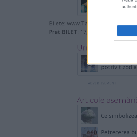
10 lucruri pe
authenti
uite
Bilete: www.TargulGhidulMiresei.
Pret BILET:
17,5 lei (valabil o sin
Urmatorul artico
5 zodii cu mu
potrivit zodi
Articole asemăn
Ce simbolizea
Petrecerea bur