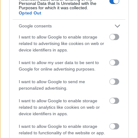
Personal Data that Is Unrelated with the
Purposes for which it was collected.
Opted Out
Piesele din colectia Moja Attitude au preturi
Google consents
accesibile, cuprinse intre 180 si 300 lei si pot fi
I want to allow Google to enable storage
gasite in magazinul online
www.moja.ro
.
related to advertising like cookies on web or
device identifiers in apps.
Vezi și
I want to allow my user data to be sent to
Cele 9 fraze care ar trebui să te
Google for online advertising purposes.
convingă să rupi o relație
I want to allow Google to send me
7 trucuri care te vor ajuta sa arati
personalized advertising.
perfect inainte de culcare
I want to allow Google to enable storage
related to analytics like cookies on web or
15 semne clare ca trebuie sa va
device identifiers in apps.
despartiti
I want to allow Google to enable storage
related to functionality of the website or app.
Urmatorul articol