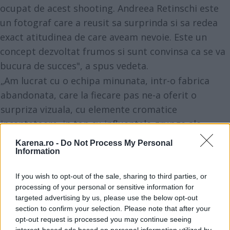
ocupat de acest shooting. Andreea Retinschi este
un fotograf care a reusit sa surprinda si sa redea
exact atitudinea de care aveam nevoie. Este un
concept dezvoltat frumos si sunt convinsa ca se va
bucura de succes", a spus vedeta.
„Am lucrat cu o echipa minunata, intr-o fabrica
abandonata, care la fiecare pas ne-a oferit o
surpriza vizuala, cu elemente cromatice
incantatoare, in ton cu influentele grunge ale
colectiei . Sanziana a fost minunata si nu a avut
Karena.ro -
Do Not Process My Personal
nicio problema in a se catara pe teancuri de
Information
scaune sau a-si mentine echilibrul suspendata
If you wish to opt-out of the sale, sharing to third parties, or
pe o scara de urgenta. In doar cateva ore am
processing of your personal or sensitive information for
imortalizat 16 outfituri si ne-am si distrat",
targeted advertising by us, please use the below opt-out
declara
Andreea Retinschi
.
section to confirm your selection. Please note that after your
opt-out request is processed you may continue seeing
interest-based ads based on personal information utilized by