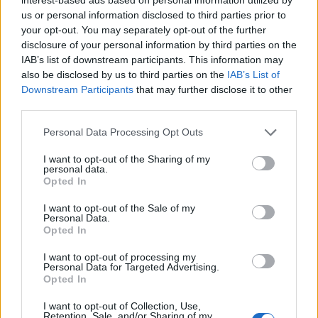
Elementul esential in jurul caruia a fost construita
us or personal information disclosed to third parties prior to
your opt-out. You may separately opt-out of the further
aceasta colectie este pielea, folosita de sine
disclosure of your personal information by third parties on the
statatoare, in piese all-leather, sau in combinatii
IAB’s list of downstream participants. This information may
nebanuite de materiale - cu dantela, voal, catifea,
also be disclosed by us to third parties on the
IAB’s List of
Downstream Participants
that may further disclose it to other
tul, tricot sau jerse. Piesele din
colectia Moja
third parties.
Attitude
accentueaza toate aspectele feminitatii:
Please note that this website/app uses one or more Google
senzualitate, mister, pretiozitate, imaginatie si le
Personal Data Processing Opt Outs
services and may gather and store information including but
insufla putere, energie si atitudine.
not limited to your visit or usage behaviour. You may click to
I want to opt-out of the Sharing of my
personal data.
Mixul surprinzator de texturi, croielile
grant or deny consent to Google and its third-party tags to
Opted In
use your data for below specified purposes in below Google
indraznete, accesorizarea cu tinte si franjuri si
consent section.
I want to opt-out of the Sale of my
gama cromatica ce pleaca de la argintiu rece si
Personal Data.
ciclamen aprins pana la tonuri inchise de
Opted In
verde, gri si negru, dau forma unor piese
I want to opt-out of processing my
Personal Data for Targeted Advertising.
young-fresh, potrivite personalitatilor
Opted In
indraznete.
I want to opt-out of Collection, Use,
Retention, Sale, and/or Sharing of my