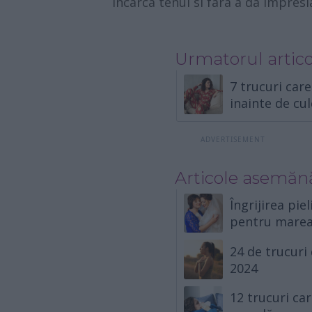
incarca tenul si fara a da impres
Urmatorul artico
7 trucuri care
inainte de cu
Articole asemăn
Îngrijirea pi
pentru marea
24 de trucuri 
2024
12 trucuri ca