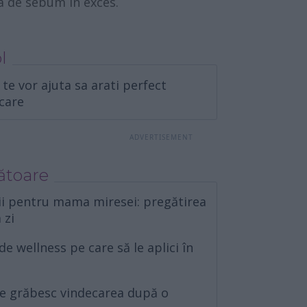
ia de sebum in exces.
l
 te vor ajuta sa arati perfect
lcare
ătoare
elii pentru mama miresei: pregătirea
 zi
de wellness pe care să le aplici în
re grăbesc vindecarea după o