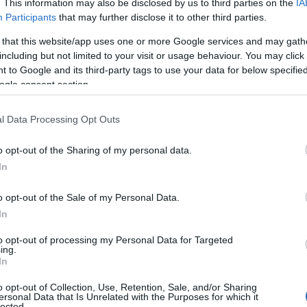
. This information may also be disclosed by us to third parties on the
IA
Participants
that may further disclose it to other third parties.
ti
(care, in ciuda efectului scontat, acela de
 that this website/app uses one or more Google services and may gath
), adauga ulei hidratant in apa din cada pentru
including but not limited to your visit or usage behaviour. You may click 
ugam efectul aromaterapeutic de relaxare si
 to Google and its third-party tags to use your data for below specifi
ogle consent section.
l Data Processing Opt Outs
rucuri de cosmetizare in sezonul rece
ii de ordin climatic tind sa acutizeze senzatia
o opt-out of the Sharing of my personal data.
zoane se va reflecta prin urmare si in
In
etice. Nu fi tentata sa folosesti aceeasi
o opt-out of the Sale of my Personal Data.
evoile pielii tale se schimba o data cu vremea.
In
 anti-sebum cu cele
foarte hidratante,
care
to opt-out of processing my Personal Data for Targeted
ului pe timp de iarna. Inlocuieste lotiunea
ing.
In
optimizarea pH-ului pielii si alege uleiuri
ei de masline sau unt de shea.
o opt-out of Collection, Use, Retention, Sale, and/or Sharing
ersonal Data that Is Unrelated with the Purposes for which it
minanta pentru ten este bronz, baza fiind prin
lected.