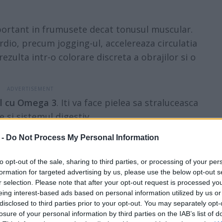
portant in frumusete decat tonusul muscular.
 cardio, precum jogging-ul, accelereaza circulatia
rezulta intr-o colorare discreta a obrajilor si o
nul cu Omega 3
. Iti va face pielea sa straluceasca
 si sistemul digestiv.
itie iti recomanda
pestele
de apa rece
 -
Do Not Process My Personal Information
zi
precum broccoli pentru o
 nutrienti care previn uscarea pielii si
to opt-out of the sale, sharing to third parties, or processing of your per
formation for targeted advertising by us, please use the below opt-out s
r selection. Please note that after your opt-out request is processed y
 in anti-oxidanti
. Aceasta include acid
eing interest-based ads based on personal information utilized by us or
loba si vitaminele C si E. Mananca in
disclosed to third parties prior to your opt-out. You may separately opt-
si ulei de nuca de cocos.
losure of your personal information by third parties on the IAB’s list of