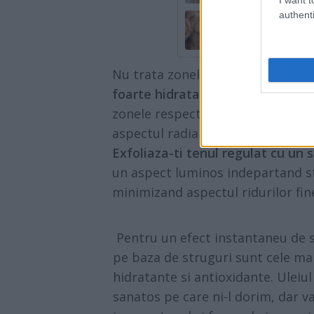
authenti
Ceramide: bene
îngrijirea piel
Nu trata zonele foarte uscate ale
foarte hidratante
pe toata supraf
zonele respective care va re-echil
aspectul radiant. Apeleaza si la u
Exfoliaza-ti tenul regulat cu un s
un aspect luminos indepartand st
minimizand aspectul ridurilor fin
Pentru un efect instantaneu de s
pe baza de struguri sunt cele ma
hidratante si antioxidante. Uleiu
sanatos pe care ni-l dorim, dar va