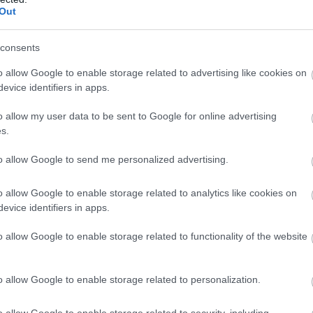
Out
un ten sanatos va avea un aspect rose. Pentru a
foloseste o c
rema nuantatoare
, pigmentata, un
consents
i pe timpul verii. Avantaj: are un miros placut,
icari incorecte, nu evidentiaza cearcanele.
o allow Google to enable storage related to advertising like cookies on
evice identifiers in apps.
 se duce la spalare sau demachiere, precum in
o allow my user data to be sent to Google for online advertising
s.
to allow Google to send me personalized advertising.
o allow Google to enable storage related to analytics like cookies on
evice identifiers in apps.
o allow Google to enable storage related to functionality of the website
e și sfaturi pentru îngrijire
o allow Google to enable storage related to personalization.
stil care te fac să arăti mai slabă
o allow Google to enable storage related to security, including