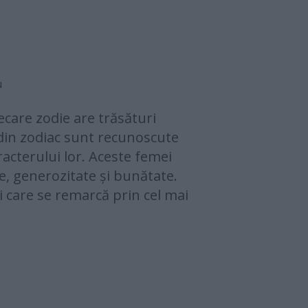
u
iecare zodie are trăsături
 din zodiac sunt recunoscute
cterului lor. Aceste femei
e, generozitate și bunătate.
ei care se remarcă prin cel mai