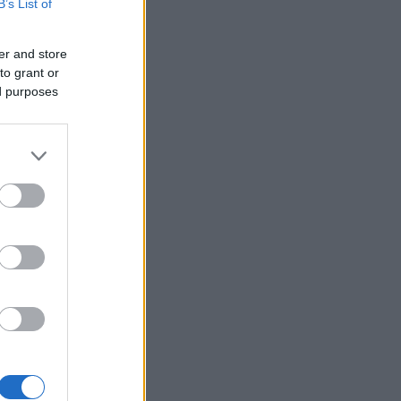
B’s List of
er and store
to grant or
ed purposes