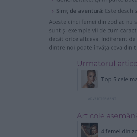
Simț de aventură:
Este deschisă
Aceste cinci femei din zodiac nu s
sunt și exemple vii de cum caract
decât orice altceva. Indiferent de
dintre noi poate învăța ceva din t
Urmatorul artico
Top 5 cele ma
Articole asemăn
4 femei din zo