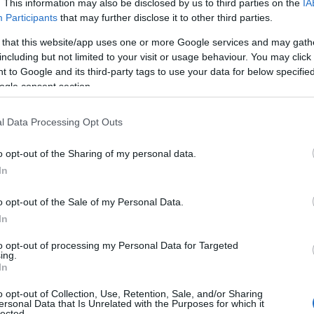
. This information may also be disclosed by us to third parties on the
IA
Participants
that may further disclose it to other third parties.
 that this website/app uses one or more Google services and may gath
including but not limited to your visit or usage behaviour. You may click 
 to Google and its third-party tags to use your data for below specifi
mnitate din zodiac
ogle consent section.
odiac care renasc din propria
l Data Processing Opt Outs
5
o opt-out of the Sharing of my personal data.
e 3 femei din zodiac
In
o opt-out of the Sale of my Personal Data.
In
ctoare cu cei pe care îi iubește.
to opt-out of processing my Personal Data for Targeted
ing.
i dragi, indiferent de circumstanțe.
In
evoile altora.
o opt-out of Collection, Use, Retention, Sale, and/or Sharing
ersonal Data that Is Unrelated with the Purposes for which it
lected.