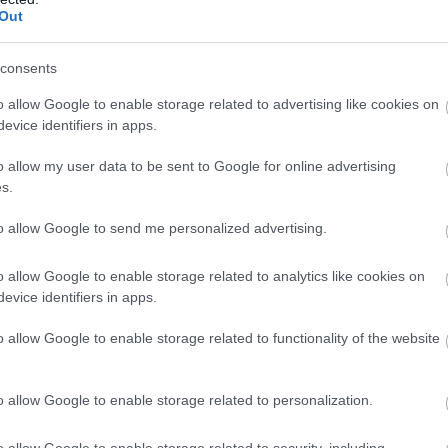
Out
consents
ntru sinceritatea și integritatea ei. Ea este
d mereu accent pe a face lucrurile corect și cu
o allow Google to enable storage related to advertising like cookies on
 a-i ajuta pe alții și capacitatea de a oferi
evice identifiers in apps.
 cele mai respectate și iubite semne zodiacale.
o allow my user data to be sent to Google for online advertising
s.
une mereu adevărul, chiar și atunci când este
to allow Google to send me personalized advertising.
o allow Google to enable storage related to analytics like cookies on
 și nu se abate de la ele.
evice identifiers in apps.
 ajute și să își dedice timpul și energia
o allow Google to enable storage related to functionality of the website
o allow Google to enable storage related to personalization.
lomația și simțul justiției. Ea este echilibrată
elațiile sale. Capacitatea ei de a vedea ambele
o allow Google to enable storage related to security, including