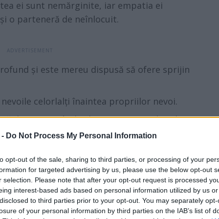
tea ei sunt nemărginite, iar empatia ei
 și o parteneră de neînlocuit.
ofund și este mereu dispusă să ofere sprijin
nevoile celorlalți înaintea propriilor nevoi.
tă de a intui gândurile și sentimentele celor
 -
Do Not Process My Personal Information
to opt-out of the sale, sharing to third parties, or processing of your per
natura sa protectoare și loială. Ea este
formation for targeted advertising by us, please use the below opt-out s
 va face orice pentru a-i proteja pe cei dragi.
r selection. Please note that after your opt-out request is processed y
c o confidentă excelentă și o persoană care oferă
eing interest-based ads based on personal information utilized by us or
disclosed to third parties prior to your opt-out. You may separately opt-
.
losure of your personal information by third parties on the IAB’s list of